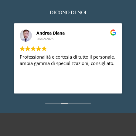
DICONO DI NOI
Andrea Diana
26/02/2023
Professionalità e cortesia di tutto il personale,
H
n
ampia gamma di specializzazioni, consigliato.
g
un
t
e
d
sa
u
L
s
p