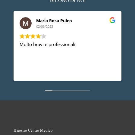
DICONO DI NOI
Maria Rosa Puleo
02/03/2023
Molto bravi e professionali
D
p
p
a
d
L
n
Il nostro Centro Medico