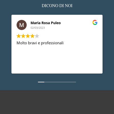
DICONO DI NOI
Maria Rosa Puleo
02/03/2023
Molto bravi e professionali
D
p
p
a
d
L
n