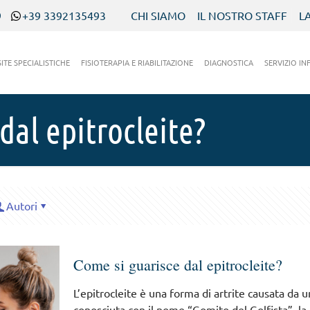
9
+39 3392135493
CHI SIAMO
IL NOSTRO STAFF
L
SITE SPECIALISTICHE
FISIOTERAPIA E RIABILITAZIONE
DIAGNOSTICA
SERVIZIO IN
dal epitrocleite?
Autori
Come si guarisce dal epitrocleite?
L’epitrocleite è una forma di artrite causata da 
conosciuta con il nome “Gomito del Golfista”, la 