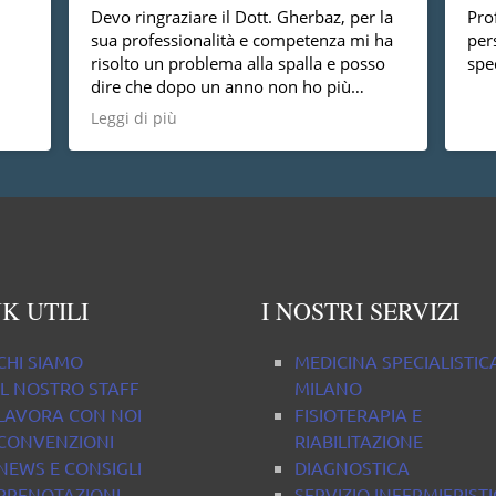
Devo ringraziare il Dott. Gherbaz, per la
Prof
sua professionalità e competenza mi ha
per
risolto un problema alla spalla e posso
spec
dire che dopo un anno non ho più
nessun dolore, vorrei anche dire che è
Leggi di più
una persona molto disponibile cosa non
da tutti.
K UTILI
I NOSTRI SERVIZI
CHI SIAMO
MEDICINA SPECIALISTIC
IL NOSTRO STAFF
MILANO
LAVORA CON NOI
FISIOTERAPIA E
CONVENZIONI
RIABILITAZIONE
NEWS E CONSIGLI
DIAGNOSTICA
PRENOTAZIONI
SERVIZIO INFERMIERIST