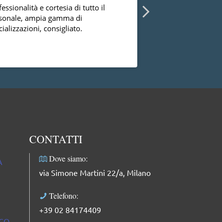
essionalità e cortesia di tutto il
Ho avuto la possibi
sonale, ampia gamma di
diversi ginecologi 
ializzazioni, consigliato.
essermi mai trovat
successo con la dot
dal punto di vista
Leggi di più
professionale, facci
complimenti: dolce
professionale e mol
CONTATTI
Dove siamo:
A
via Simone Martini 22/a, Milano
Telefono:
+39 02 84174409
ICO