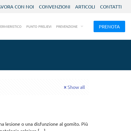
AVORA CON NOI
CONVENZIONI
ARTICOLI
CONTATTI
PRENOTA
FERMIERISTICO
PUNTO PRELIEVI
PREVENZIONE
Show all
una lesione o una disfunzione al gomito. Più
patologia colpisce
[…]