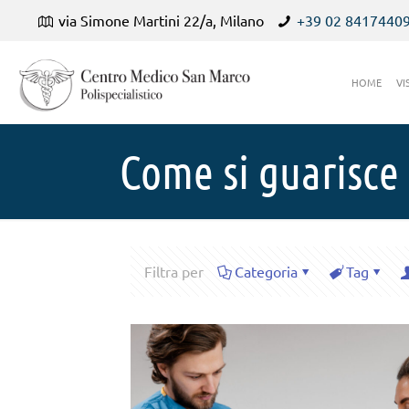
via Simone Martini 22/a, Milano
+39 02 8417440
HOME
VI
Come si guarisce 
Filtra per
Categoria
Tag