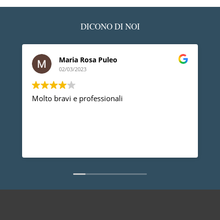
DICONO DI NOI
Maria Rosa Puleo
02/03/2023
Molto bravi e professionali
D
p
p
a
d
L
n