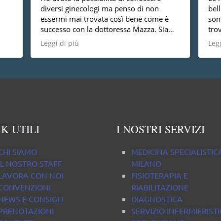
diversi ginecologi ma penso di non
bell
essermi mai trovata così bene come è
son
successo con la dottoressa Mazza. Sia
tro
dal punto di vista umano che
altr
Leggi di più
Legg
professionale, faccio i miei più sinceri
complimenti: dolce, competente,
professionale e molto delicata.
K UTILI
I NOSTRI SERVIZI
CHI SIAMO
MEDICINA SPECIALISTIC
IL NOSTRO STAFF
MILANO
LAVORA CON NOI
FISIOTERAPIA E
CONVENZIONI
RIABILITAZIONE
NEWS E CONSIGLI
DIAGNOSTICA
PRENOTAZIONI
SERVIZIO INFERMIERIST