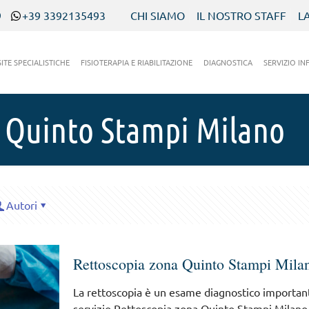
9
+39 3392135493
CHI SIAMO
IL NOSTRO STAFF
L
SITE SPECIALISTICHE
FISIOTERAPIA E RIABILITAZIONE
DIAGNOSTICA
SERVIZIO IN
 Quinto Stampi Milano
Autori
Rettoscopia zona Quinto Stampi Mila
La rettoscopia è un esame diagnostico important
servizio Rettoscopia zona Quinto Stampi Milano 