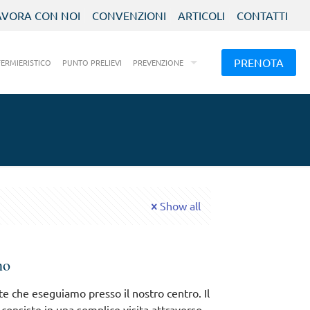
AVORA CON NOI
CONVENZIONI
ARTICOLI
CONTATTI
PRENOTA
FERMIERISTICO
PUNTO PRELIEVI
PREVENZIONE
Show all
no
e che eseguiamo presso il nostro centro. Il
consiste in una semplice visita attraverso