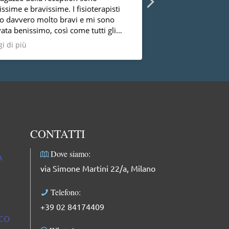
issime e bravissime. I fisioterapisti
visita medico sport
o davvero molto bravi e mi sono
associati CAI
vata benissimo, così come tutti gli
i specialisti del Centro.
i di più
CONTATTI
Dove siamo:
A
via Simone Martini 22/a, Milano
Telefono:
+39 02 84174409
ICO