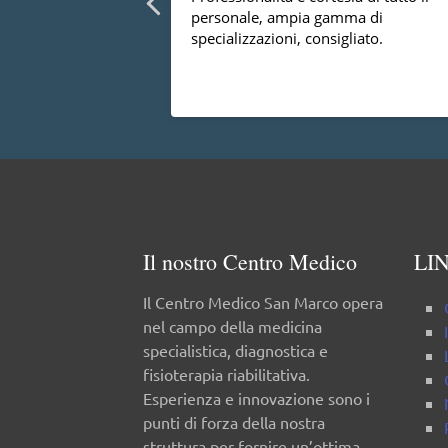
e competenza mi ha
personale, ampia gamma di
lla spalla e posso
specializzazioni, consigliato.
o non ho più
 anche dire che è
sponibile cosa non
Il nostro Centro Medico
LIN
Il Centro Medico San Marco opera
nel campo della medicina
specialistica, diagnostica e
fisioterapia riabilitativa.
Esperienza e innovazione sono i
punti di forza della nostra
struttura per fornire un’ottima