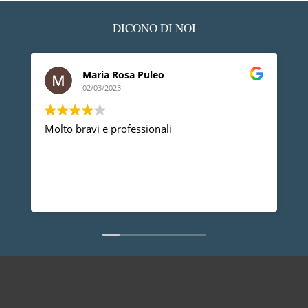
DICONO DI NOI
Maria Rosa Puleo
02/03/2023
Molto bravi e professionali
D
p
p
a
d
L
n