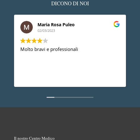
DICONO DI NOI
Maria Rosa Puleo
02/03/2023
Molto bravi e professionali
D
p
p
a
d
L
n
Il nostro Centro Medico