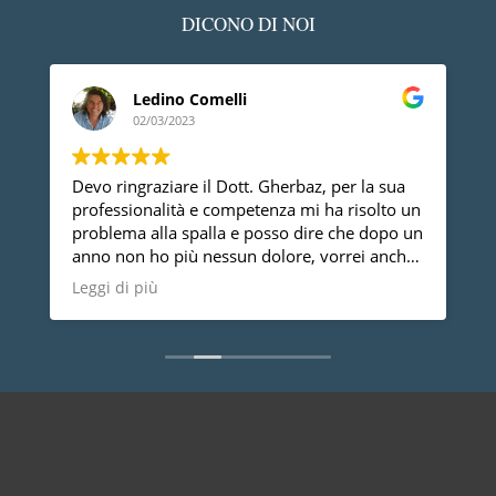
DICONO DI NOI
Ledino Comelli
02/03/2023
Devo ringraziare il Dott. Gherbaz, per la sua
P
professionalità e competenza mi ha risolto un
a
problema alla spalla e posso dire che dopo un
anno non ho più nessun dolore, vorrei anche
dire che è una persona molto disponibile cosa
Leggi di più
non da tutti.