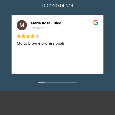
DICONO DI NOI
Maria Rosa Puleo
02/03/2023
Molto bravi e professionali
D
p
p
a
d
L
n