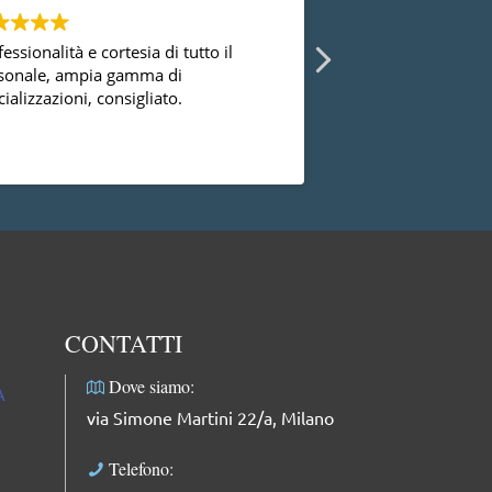
essionalità e cortesia di tutto il
Ho avuto la possibi
sonale, ampia gamma di
diversi ginecologi 
ializzazioni, consigliato.
essermi mai trovat
successo con la dot
dal punto di vista
Leggi di più
professionale, facci
complimenti: dolce
professionale e mol
CONTATTI
Dove siamo:
A
via Simone Martini 22/a, Milano
Telefono: