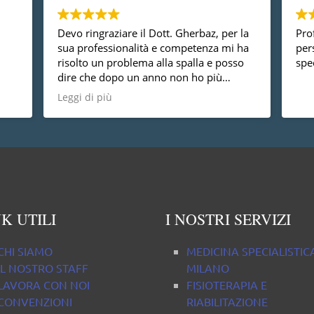
Devo ringraziare il Dott. Gherbaz, per la
Prof
sua professionalità e competenza mi ha
per
risolto un problema alla spalla e posso
spec
dire che dopo un anno non ho più
nessun dolore, vorrei anche dire che è
Leggi di più
una persona molto disponibile cosa non
da tutti.
K UTILI
I NOSTRI SERVIZI
CHI SIAMO
MEDICINA SPECIALISTIC
IL NOSTRO STAFF
MILANO
LAVORA CON NOI
FISIOTERAPIA E
CONVENZIONI
RIABILITAZIONE