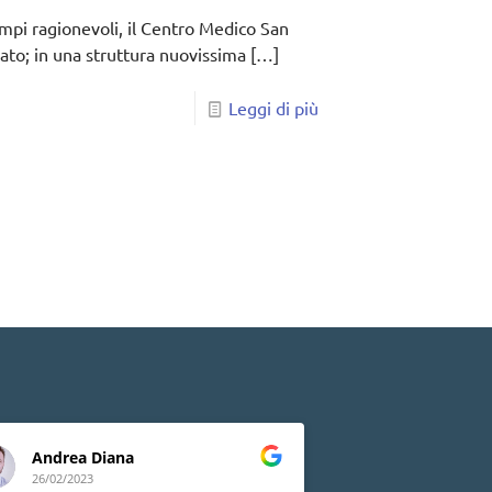
empi ragionevoli, il Centro Medico San
zato; in una struttura nuovissima
[…]
Leggi di più
Andrea Diana
Lia Peluso
26/02/2023
24/02/2023