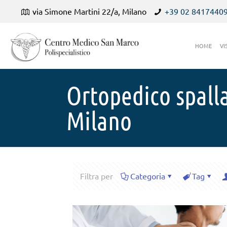
via Simone Martini 22/a, Milano
+39 02 8417440
HOME
VI
Ortopedico spall
Milano
Filtra per
Categoria
Tag