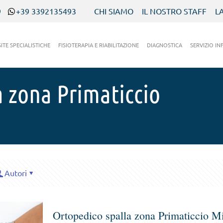
9
+39 3392135493
CHI SIAMO
IL NOSTRO STAFF
L
SITE SPECIALISTICHE
FISIOTERAPIA E RIABILITAZIONE
DIAGNOSTICA
SERVIZIO IN
a zona Primaticcio
Autori
Ortopedico spalla zona Primaticcio M