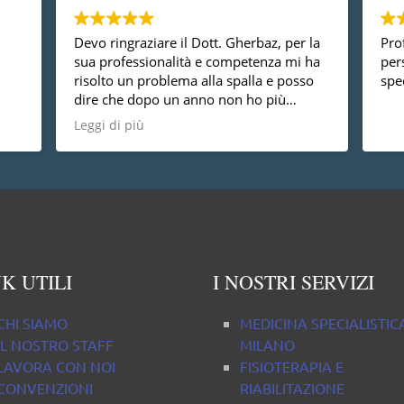
Devo ringraziare il Dott. Gherbaz, per la
Prof
sua professionalità e competenza mi ha
per
risolto un problema alla spalla e posso
spec
dire che dopo un anno non ho più
nessun dolore, vorrei anche dire che è
Leggi di più
una persona molto disponibile cosa non
da tutti.
K UTILI
I NOSTRI SERVIZI
CHI SIAMO
MEDICINA SPECIALISTIC
IL NOSTRO STAFF
MILANO
LAVORA CON NOI
FISIOTERAPIA E
CONVENZIONI
RIABILITAZIONE