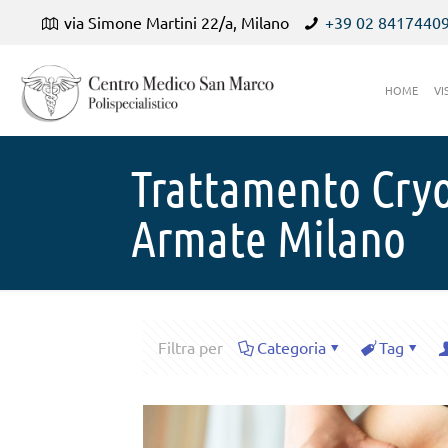
via Simone Martini 22/a, Milano
+39 02 8417440
HOME
VI
Trattamento Cryo
Armate Milano
Filtra per
Categoria
Tag