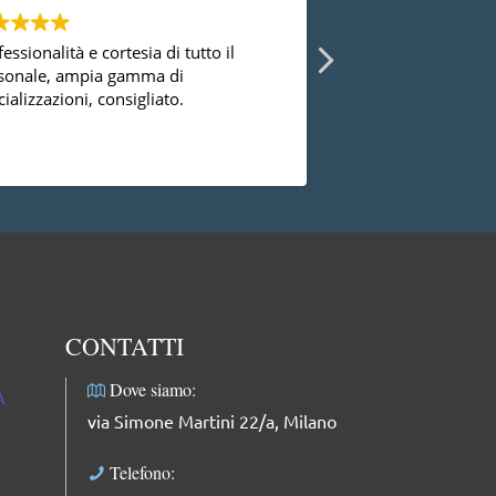
essionalità e cortesia di tutto il
Ho avuto la possibi
sonale, ampia gamma di
diversi ginecologi 
ializzazioni, consigliato.
essermi mai trovat
successo con la dot
dal punto di vista
Leggi di più
professionale, facci
complimenti: dolce
professionale e mol
CONTATTI
Dove siamo:
A
via Simone Martini 22/a, Milano
Telefono: