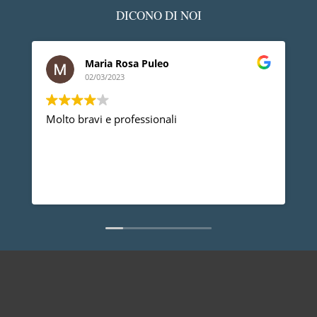
DICONO DI NOI
Maria Rosa Puleo
02/03/2023
Molto bravi e professionali
D
p
p
a
d
L
n