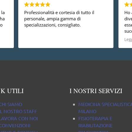
 la
Professionalità e cortesia di tutto il
Ho 
 ha
personale, ampia gamma di
div
so
specializzazioni, consigliato.
ess
suc
è
dal
Legg
non
prof
com
pro
K UTILI
I NOSTRI SERVIZI
CHI SIAMO
MEDICINA SPECIALISTIC
IL NOSTRO STAFF
MILANO
LAVORA CON NOI
FISIOTERAPIA E
CONVENZIONI
RIABILITAZIONE