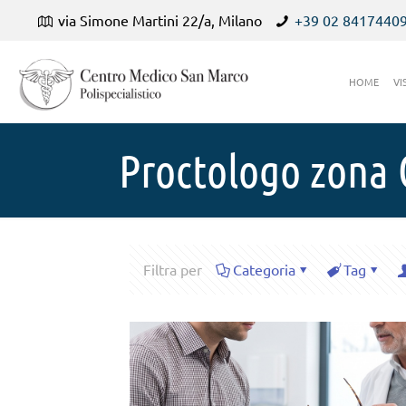
via Simone Martini 22/a, Milano
+39 02 8417440
HOME
VI
Proctologo zona
Filtra per
Categoria
Tag