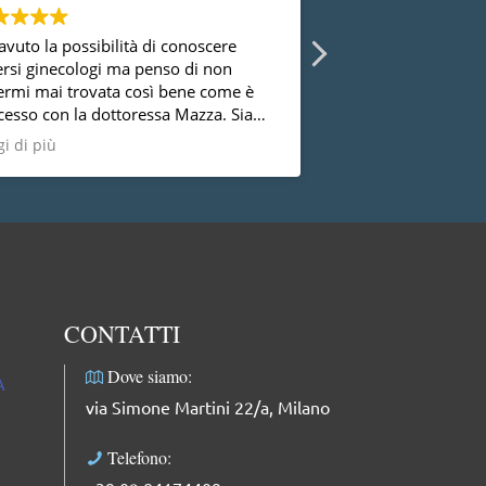
avuto la possibilità di conoscere
Le ragazze della re
ersi ginecologi ma penso di non
bellissime e bravissi
ermi mai trovata così bene come è
sono davvero molto
cesso con la dottoressa Mazza. Sia
trovata benissimo, c
 punto di vista umano che
altri specialisti del 
i di più
Leggi di più
essionale, faccio i miei più sinceri
plimenti: dolce, competente,
fessionale e molto delicata.
CONTATTI
Dove siamo:
A
via Simone Martini 22/a, Milano
Telefono: