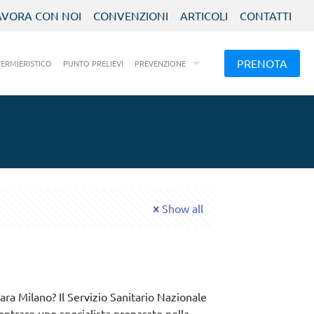
AVORA CON NOI
CONVENZIONI
ARTICOLI
CONTATTI
PRENOTA
FERMIERISTICO
PUNTO PRELIEVI
PREVENZIONE
Show all
ra Milano? Il Servizio Sanitario Nazionale
ontrare uno specialista preparato nella