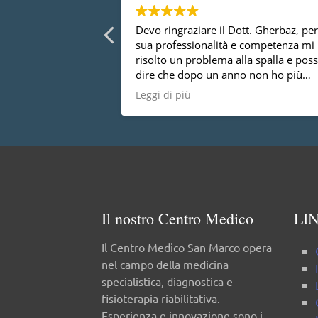
ionali
Devo ringraziare il Dott. Gherbaz, per
sua professionalità e competenza mi
risolto un problema alla spalla e pos
dire che dopo un anno non ho più
nessun dolore, vorrei anche dire che 
Leggi di più
una persona molto disponibile cosa 
da tutti.
Il nostro Centro Medico
LIN
Il Centro Medico San Marco opera
nel campo della medicina
specialistica, diagnostica e
fisioterapia riabilitativa.
Esperienza e innovazione sono i