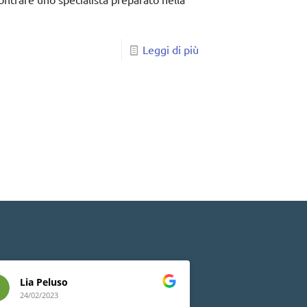
Leggi di più
Lia Peluso
Marinella G
24/02/2023
24/02/2023