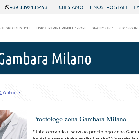
9
+39 3392135493
CHI SIAMO
IL NOSTRO STAFF
L
SITE SPECIALISTICHE
FISIOTERAPIA E RIABILITAZIONE
DIAGNOSTICA
SERVIZIO IN
 Gambara Milano
Autori
Proctologo zona Gambara Milano
State cercando il servizio proctologo zona Gamba
ha delle tempistiche molto lunghe? Vorreste inc