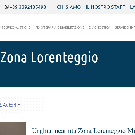
9
+39 3392135493
CHI SIAMO
IL NOSTRO STAFF
L
SITE SPECIALISTICHE
FISIOTERAPIA E RIABILITAZIONE
DIAGNOSTICA
SERVIZIO IN
 Zona Lorenteggio
Autori
Unghia incarnita Zona Lorenteggio M