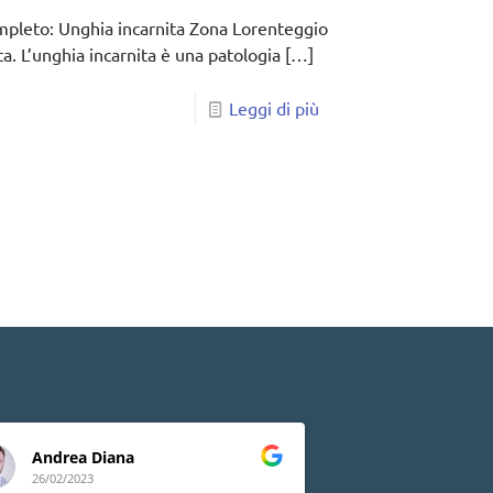
ompleto: Unghia incarnita Zona Lorenteggio
ta. L’unghia incarnita è una patologia
[…]
Leggi di più
Andrea Diana
Lia Peluso
26/02/2023
24/02/2023