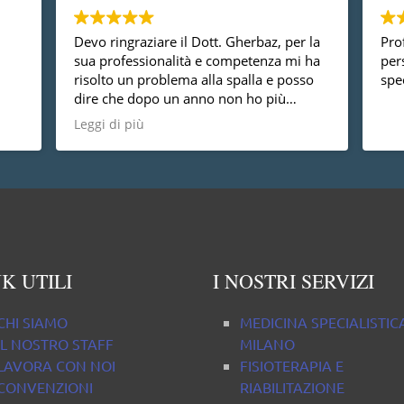
Devo ringraziare il Dott. Gherbaz, per la
Prof
sua professionalità e competenza mi ha
per
risolto un problema alla spalla e posso
spec
dire che dopo un anno non ho più
nessun dolore, vorrei anche dire che è
Leggi di più
una persona molto disponibile cosa non
da tutti.
K UTILI
I NOSTRI SERVIZI
CHI SIAMO
MEDICINA SPECIALISTIC
IL NOSTRO STAFF
MILANO
LAVORA CON NOI
FISIOTERAPIA E
CONVENZIONI
RIABILITAZIONE