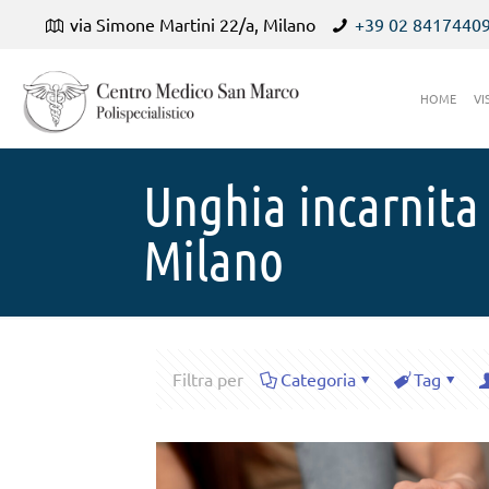
via Simone Martini 22/a, Milano
+39 02 8417440
HOME
VI
Unghia incarnita
Milano
Filtra per
Categoria
Tag