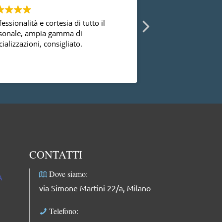
essionalità e cortesia di tutto il
Ho avuto la possibi
sonale, ampia gamma di
diversi ginecologi 
ializzazioni, consigliato.
essermi mai trovat
successo con la dot
dal punto di vista
Leggi di più
professionale, facci
complimenti: dolce
professionale e mol
CONTATTI
Dove siamo:
A
via Simone Martini 22/a, Milano
Telefono: