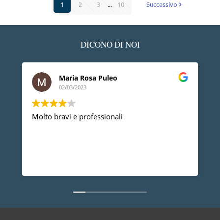
1
2
3
...
10
Successivo
DICONO DI NOI
Maria Rosa Puleo
02/03/2023
Molto bravi e professionali
D
p
p
a
d
L
n