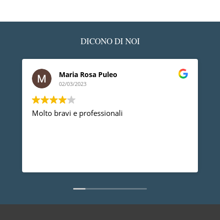
DICONO DI NOI
Maria Rosa Puleo
02/03/2023
Molto bravi e professionali
D
p
p
a
d
L
n