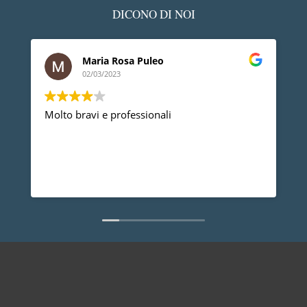
DICONO DI NOI
Maria Rosa Puleo
02/03/2023
Molto bravi e professionali
D
p
p
a
d
L
n