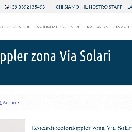
9
+39 3392135493
CHI SIAMO
IL NOSTRO STAFF
L
SITE SPECIALISTICHE
FISIOTERAPIA E RIABILITAZIONE
DIAGNOSTICA
SERVIZIO IN
ppler zona Via Solari
Autori
Ecocardiocolordoppler zona Via Solar