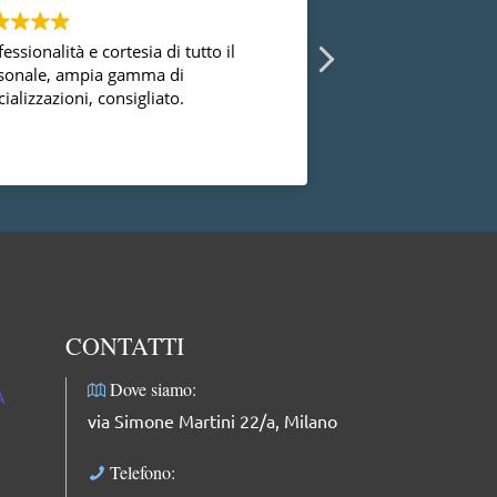
essionalità e cortesia di tutto il
Ho avuto la possibi
sonale, ampia gamma di
diversi ginecologi 
ializzazioni, consigliato.
essermi mai trovat
successo con la dot
dal punto di vista
Leggi di più
professionale, facci
complimenti: dolce
professionale e mol
CONTATTI
Dove siamo:
A
via Simone Martini 22/a, Milano
Telefono: