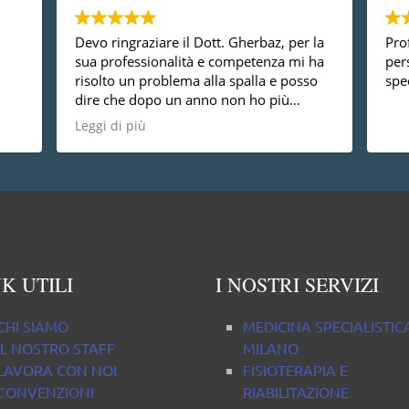
Devo ringraziare il Dott. Gherbaz, per la
Prof
sua professionalità e competenza mi ha
per
risolto un problema alla spalla e posso
spec
dire che dopo un anno non ho più
nessun dolore, vorrei anche dire che è
Leggi di più
una persona molto disponibile cosa non
da tutti.
K UTILI
I NOSTRI SERVIZI
CHI SIAMO
MEDICINA SPECIALISTIC
IL NOSTRO STAFF
MILANO
LAVORA CON NOI
FISIOTERAPIA E
CONVENZIONI
RIABILITAZIONE