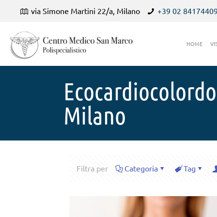
via Simone Martini 22/a, Milano
+39 02 8417440
HOME
VI
Ecocardiocolordo
Milano
Filtra per
Categoria
Tag