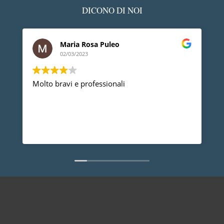
DICONO DI NOI
Maria Rosa Puleo
02/03/2023
Molto bravi e professionali
D
p
p
a
d
L
n