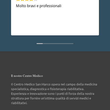
Devo ringraziare il Dott. Gherbaz, per la su
professionalità e competenza mi ha risolto
problema alla spalla e posso dire che dopo
anno non ho più nessun dolore, vorrei anc
dire che è una persona molto disponibile c
Leggi di più
non da tutti.
Il nostro Centro Medico
Il Centro Medico San Marco opera nel campo della medicina
specialistica, diagnostica e fisioterapia riabilitativa.
Esperienza e innovazione sono i punti di forza della nostra
struttura per fornire un’ottima qualità di servizi medici e
riabilitativi.