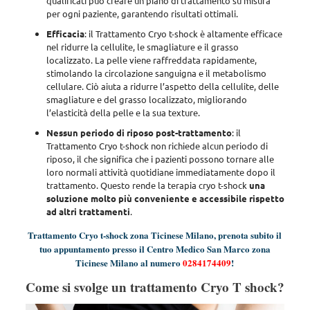
qualificati può creare un piano di trattamento su misura
per ogni paziente, garantendo risultati ottimali.
Efficacia
: il Trattamento Cryo t-shock è altamente efficace
nel ridurre la cellulite, le smagliature e il grasso
localizzato.
La pelle viene raffreddata rapidamente,
stimolando la circolazione sanguigna e il metabolismo
cellulare. Ciò
aiuta a ridurre l’aspetto della cellulite, delle
smagliature e del grasso localizzato, migliorando
l’elasticità della pelle e la sua texture.
Nessun periodo di riposo post-trattamento
: il
Trattamento Cryo t-shock non richiede alcun periodo di
riposo, il che significa che i pazienti possono tornare alle
loro normali attività quotidiane immediatamente dopo il
trattamento. Questo rende la terapia cryo t-shock
una
soluzione molto più conveniente e accessibile rispetto
ad altri trattamenti
.
Trattamento Cryo t-shock zona Ticinese Milano, prenota subito il
tuo appuntamento presso il Centro Medico San Marco zona
Ticinese Milano al numero
0284174409
!
Come si svolge un trattamento Cryo T shock?