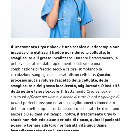
Il Trattamento Cryo t-shock è una tecnica di crioterapia non
invasiva che utilizza il freddo per ridurre la cellulite, le
smagliature e il grasso localizzato
.
Durante il trattamento, la
pelle viene raffreddata rapidamente utilizzando una
combinazione di freddo secco e calore, stimolando la
circolazione sanguigna e il metabolismo cellulare
.
Questo
processo aiuta a ridurre l’aspetto della cellulite, delle
smagliature e del grasso localizzato, migliorando l’elasticità
della pelle e la sua texture
. Il Trattamento Cryo t-shock è
sicuro ed
efficace per uomini e donne di tutte le età e tipologie di
pelle
. I pazienti possono notare un miglioramento immediato
della loro pelle dopo il trattamento, con risultati che diventano
ancora più evidenti nel tempo. Inoltre,
il Trattamento Cryo t-
shock non richiede alcun periodo di riposo, quindi i pazienti
possono tornare alle loro normali attività quotidiane
immediatamente dopo il trattamento
.