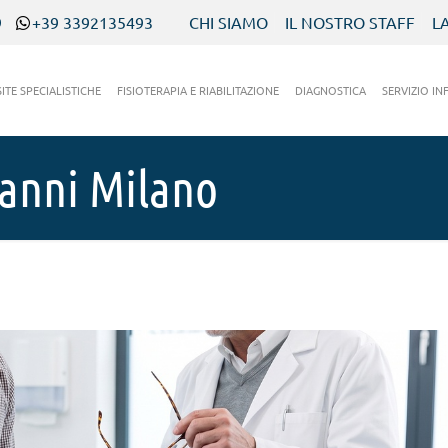
9
+39 3392135493
CHI SIAMO
IL NOSTRO STAFF
L
SITE SPECIALISTICHE
FISIOTERAPIA E RIABILITAZIONE
DIAGNOSTICA
SERVIZIO IN
ganni Milano