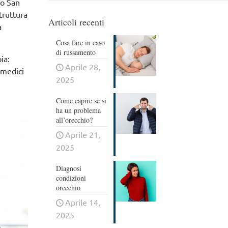
co San
struttura
Articoli recenti
a
Cosa fare in caso
di russamento
ia:
Aprile 28,
 medici
2025
Come capire se si
ha un problema
all’orecchio?
Aprile 21,
2025
Diagnosi
condizioni
orecchio
Aprile 14,
2025