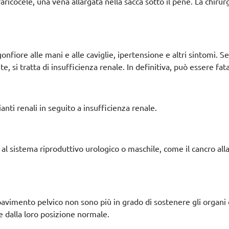
icocele, una vena allargata nella sacca sotto il pene. La chirurg
nfiore alle mani e alle caviglie, ipertensione e altri sintomi. Se
 si tratta di insufficienza renale. In definitiva, può essere fata
nti renali in seguito a insufficienza renale.
al sistema riproduttivo urologico o maschile, come il cancro all
 pavimento pelvico non sono più in grado di sostenere gli organi 
e dalla loro posizione normale.