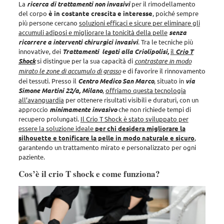
La
ricerca di trattamenti non invasivi
per il rimodellamento
del corpo
è in costante crescita e interesse
, poiché sempre
più persone cercano
soluzioni efficaci e sicure per eliminare gli
accumuli adiposi e migliorare la tonicità della pelle
senza
ricorrere a interventi chirurgici invasivi
. Tra le tecniche più
innovative, dei
Trattamenti legati alla Criolipolisi,
il
Crio T
Shock
si distingue per la sua capacità di
contrastare in modo
mirato le zone di accumulo di grasso
e di favorire il rinnovamento
dei tessuti. Presso il
Centro Medico San Marco
, situato in
via
Simone Martini 22/a, Milano
,
offriamo questa tecnologia
all’avanguardia
per ottenere risultati visibili e duraturi, con un
approccio
minimamente invasivo
che non richiede tempi di
recupero prolungati.
Il Crio T Shock è stato sviluppato per
essere la soluzione ideale
per chi desidera migliorare la
silhouette e tonificare la pelle in modo naturale e sicuro
,
garantendo un trattamento mirato e personalizzato per ogni
paziente.
Cos’è il crio T shock e come funziona?