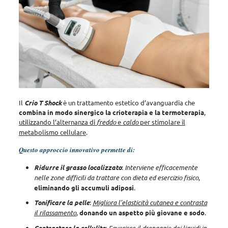
Il
Crio T Shock
è un trattamento estetico d’avanguardia che
combina in modo sinergico la crioterapia e la termoterapia
,
utilizzando l’alternanza di
freddo
e
caldo
per stimolare il
metabolismo cellulare
.
Questo approccio innovativo permette di:
Ridurre il grasso localizzato
:
Interviene efficacemente
nelle zone difficili da trattare con dieta ed esercizio fisico
,
eliminando gli accumuli adiposi
.
Tonificare la pelle
:
Migliora l’elasticità cutanea e contrasta
il rilassamento
,
donando un aspetto più giovane e sodo
.
Contrastare la cellulite
: