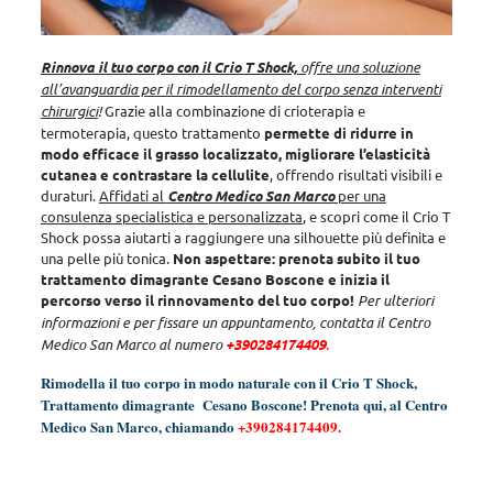
Rinnova il tuo corpo con il Crio T Shock,
offre una soluzione
all’avanguardia per il rimodellamento del corpo senza interventi
chirurgici
!
Grazie alla combinazione di crioterapia e
termoterapia, questo trattamento
permette di ridurre in
modo efficace il grasso localizzato, migliorare l’elasticità
cutanea e contrastare la cellulite
, offrendo risultati visibili e
duraturi.
Affidati al
Centro Medico San Marco
per una
consulenza specialistica e personalizzata
, e scopri come il Crio T
Shock possa aiutarti a raggiungere una silhouette più definita e
una pelle più tonica.
Non aspettare: prenota subito il tuo
trattamento dimagrante Cesano Boscone e inizia il
percorso verso il rinnovamento del tuo corpo!
Per ulteriori
informazioni e per fissare un appuntamento, contatta il Centro
Medico San Marco al numero
+390284174409
.
Rimodella il tuo corpo in modo naturale con il Crio T Shock,
Trattamento dimagrante Cesano Boscone! Prenota qui, al Centro
Medico San Marco, chiamando
+390284174409
.