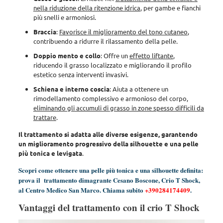
nella riduzione della ritenzione idrica
, per gambe e fianchi
più snelli e armoniosi.
Braccia
:
Favorisce il miglioramento del tono cutaneo
,
contribuendo a ridurre il rilassamento della pelle.
Doppio mento e collo
: Offre un
effetto liftante
,
riducendo il grasso localizzato e migliorando il profilo
estetico senza interventi invasivi.
Schiena e interno coscia
: Aiuta a ottenere un
rimodellamento complessivo e armonioso del corpo,
eliminando gli accumuli di grasso in zone spesso difficili da
trattare
.
Il trattamento si adatta alle diverse esigenze, garantendo
un miglioramento progressivo della silhouette e una pelle
più tonica e levigata
.
Scopri come ottenere una pelle più tonica e una silhouette definita:
prova il trattamento dimagrante Cesano Boscone, Crio T Shock,
al Centro Medico San Marco. Chiama subito
+390284174409
.
Vantaggi del trattamento con il crio T Shock