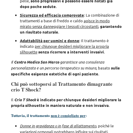
pelle,
sono progressivi e possono essere notati già
dopo poche sedute
.
Sicurezza ed efficacia comprovate
: La combinazione di
trattamenti a base di freddo e caldo
agisce in modo
mirato senza danneggiare i tessuti circostanti
,
garantendo
un risultato naturale
.
Adattabilità per uomini e donne
: Il trattamento è
indicato
per chiunque desideri migliorare la propria
silhouette
senza ricorrere a interventi invasivi
.
Il
Centro Medico San Marco
garantisce una consulenza
personalizzata e un percorso terapeutico su misura
, basato
sulle
specifiche esigenze estetiche di ogni paziente
.
Chi può sottoporsi al Trattamento dimagrante
crio T Shock?
Il
Crio T Shock
è indicato per chiunque desideri migliorare la
propria silhouette in maniera naturale e non invasiva
.
Tuttavia, il trattamento
non è consigliato per
:
Donne in gravidanza o in fase di allattamento
, poiché le
variazioni ormonali potrebbero influire sui risultati.