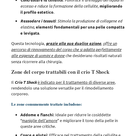
Favorisce il drenaggio dei liquidi in
eccesso e riduce la formazione della cellulite
,
migliorando
il profilo estetico
.
Rassodare i tessuti
:
Stimola la produzione di collagene ed
elastina
,
elementi fondamentali per una pelle compatta
e levigata
.
Questa tecnologia,
grazie alla sua duplice azione
,
offre un
percorso di rinnovamento del corpo che si adatta perfettamente
alle esigenze di uomini e donne
che desiderano risultati naturali
senza ricorrere alla chirurgia.
Zone del corpo trattabili con il crio T Shock
Il
Crio T Shock
è indicato per il trattamento di diverse aree
,
rendendolo una soluzione versatile per il rimodellamento
corporeo.
Le zone comunemente trattate includono:
Addome e fianchi
: Ideale per ridurre le cosiddette
“
maniglie dell’amore
” e migliorare il tono della pelle in
queste aree critiche.
Cosce e glutei
: Efficace nel
trattamento della cellulite e