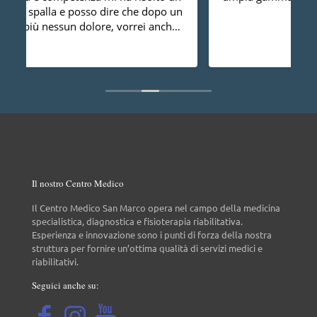
un
t
e
d
sa
u
L
s
p
Il nostro Centro Medico
Il Centro Medico San Marco opera nel campo della medicina
specialistica, diagnostica e fisioterapia riabilitativa.
Esperienza e innovazione sono i punti di forza della nostra
struttura per fornire un’ottima qualità di servizi medici e
riabilitativi.
Seguici anche su: