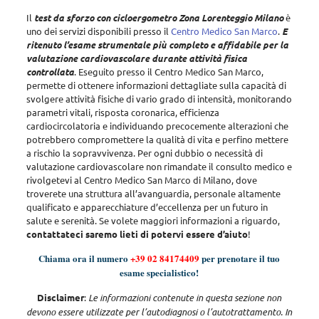
Il
test da sforzo con cicloergometro Zona Lorenteggio Milano
è
uno dei servizi disponibili presso il
Centro Medico San Marco
.
E
ritenuto l’esame strumentale più completo e affidabile per la
valutazione cardiovascolare durante attività fisica
controllata
. Eseguito presso il Centro Medico San Marco,
permette di ottenere informazioni dettagliate sulla capacità di
svolgere attività fisiche di vario grado di intensità, monitorando
parametri vitali, risposta coronarica, efficienza
cardiocircolatoria e individuando precocemente alterazioni che
potrebbero compromettere la qualità di vita e perfino mettere
a rischio la sopravvivenza
. Per ogni dubbio o necessità di
valutazione cardiovascolare non rimandate il consulto medico e
rivolgetevi al Centro Medico San Marco di Milano, dove
troverete una struttura all’avanguardia, personale altamente
qualificato e apparecchiature d’eccellenza per un futuro in
salute e serenità. Se volete maggiori informazioni a riguardo,
contattateci saremo lieti di potervi essere d’aiuto
!
Chiama ora il numero
+39 02 84174409
per prenotare il tuo
esame specialistico!
Disclaimer
:
Le informazioni contenute in questa sezione non
devono essere utilizzate per l’autodiagnosi o l’autotrattamento. In