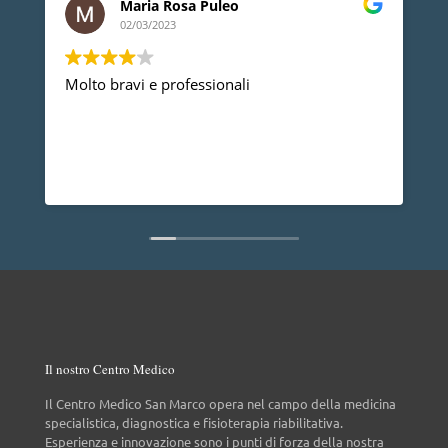
Ledino Comelli
02/03/2023
Devo ringraziare il Dott. Gherbaz, per la sua
professionalità e competenza mi ha risolto un
problema alla spalla e posso dire che dopo un
anno non ho più nessun dolore, vorrei anche
dire che è una persona molto disponibile cosa
Leggi di più
non da tutti.
Il nostro Centro Medico
Il Centro Medico San Marco opera nel campo della medicina
specialistica, diagnostica e fisioterapia riabilitativa.
Esperienza e innovazione sono i punti di forza della nostra