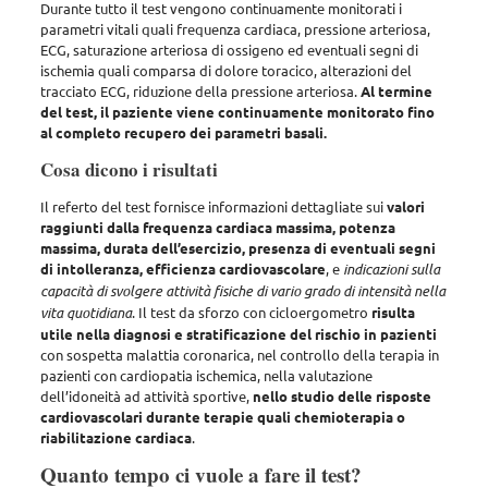
Durante tutto il test
vengono continuamente monitorati i
parametri vitali quali frequenza cardiaca, pressione arteriosa,
ECG, saturazione arteriosa di ossigeno ed eventuali segni di
ischemia quali comparsa di dolore toracico, alterazioni del
tracciato ECG, riduzione della pressione arteriosa
.
Al termine
del test, il paziente viene continuamente monitorato fino
al completo recupero dei parametri basali.
Cosa dicono i risultati
Il referto del test fornisce informazioni dettagliate sui
valori
raggiunti dalla frequenza cardiaca massima, potenza
massima, durata dell’esercizio, presenza di eventuali segni
di intolleranza, efficienza cardiovascolare
, e
indicazioni sulla
capacità di svolgere attività fisiche di vario grado di intensità nella
vita quotidiana
. Il test da sforzo con cicloergometro
risulta
utile nella diagnosi e stratificazione del rischio in pazienti
con sospetta malattia coronarica, nel controllo della terapia in
pazienti con cardiopatia ischemica, nella valutazione
dell’idoneità ad attività sportive
,
nello studio delle risposte
cardiovascolari durante terapie quali chemioterapia o
riabilitazione cardiaca
.
Quanto tempo ci vuole a fare il test?