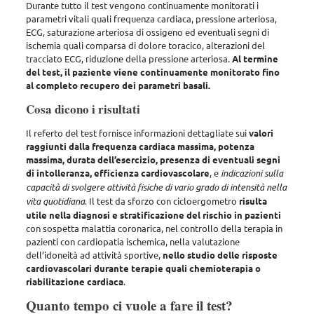
Durante tutto il test
vengono continuamente monitorati i
parametri vitali quali frequenza cardiaca, pressione arteriosa,
ECG, saturazione arteriosa di ossigeno ed eventuali segni di
ischemia quali comparsa di dolore toracico, alterazioni del
tracciato ECG, riduzione della pressione arteriosa
.
Al termine
del test, il paziente viene continuamente monitorato fino
al completo recupero dei parametri basali.
Cosa dicono i risultati
Il referto del test fornisce informazioni dettagliate sui
valori
raggiunti dalla frequenza cardiaca massima, potenza
massima, durata dell’esercizio, presenza di eventuali segni
di intolleranza, efficienza cardiovascolare
, e
indicazioni sulla
capacità di svolgere attività fisiche di vario grado di intensità nella
vita quotidiana
. Il test da sforzo con cicloergometro
risulta
utile nella diagnosi e stratificazione del rischio in pazienti
con sospetta malattia coronarica, nel controllo della terapia in
pazienti con cardiopatia ischemica, nella valutazione
dell’idoneità ad attività sportive
,
nello studio delle risposte
cardiovascolari durante terapie quali chemioterapia o
riabilitazione cardiaca
.
Quanto tempo ci vuole a fare il test?