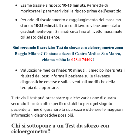
Esame basale a riposo:
10-15 minuti
. Permette di
monitorare i parametri vitali a riposo prima dell’esercizio.
Periodo di riscaldamento e raggiungimento del massimo
sforzo:
15-25 minuti
. Il carico di lavoro viene aumentato
gradualmente ogni 3 minuti circa fino al livello massimale
tollerato dal paziente.
Stai cercando il servizio: Test da sforzo con cicloergometro zona
Baggio Milano? Contatta adesso il Centro Medico San Marco,
chiama subito lo
0284174409
!
Valutazione medica finale:
10 minuti
. Il medico interpreta i
risultati del test, informa il paziente sulle rilevanze
diagnostiche emerse e sulle eventuali modifiche della
terapia da apportare.
Tuttavia il test può presentare qualche variazione di durata
secondo il protocollo specifico stabilito per ogni singolo
paziente
, al fine di garantire la sicurezza e ottenere le maggiori
informazioni diagnostiche possibili.
Chi si sottopone a un Test da sforzo con
cicloergometro?