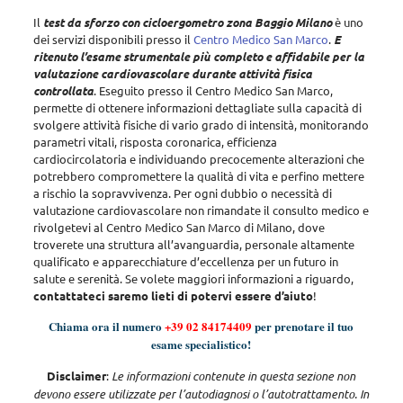
Il
test da sforzo con cicloergometro zona Baggio Milano
è uno
dei servizi disponibili presso il
Centro Medico San Marco
.
E
ritenuto l’esame strumentale più completo e affidabile per la
valutazione cardiovascolare durante attività fisica
controllata
. Eseguito presso il Centro Medico San Marco,
permette di ottenere informazioni dettagliate sulla capacità di
svolgere attività fisiche di vario grado di intensità, monitorando
parametri vitali, risposta coronarica, efficienza
cardiocircolatoria e individuando precocemente alterazioni che
potrebbero compromettere la qualità di vita e perfino mettere
a rischio la sopravvivenza
. Per ogni dubbio o necessità di
valutazione cardiovascolare non rimandate il consulto medico e
rivolgetevi al Centro Medico San Marco di Milano, dove
troverete una struttura all’avanguardia, personale altamente
qualificato e apparecchiature d’eccellenza per un futuro in
salute e serenità. Se volete maggiori informazioni a riguardo,
contattateci saremo lieti di potervi essere d’aiuto
!
Chiama ora il numero
+39 02 84174409
per prenotare il tuo
esame specialistico!
Disclaimer
:
Le informazioni contenute in questa sezione non
devono essere utilizzate per l’autodiagnosi o l’autotrattamento. In