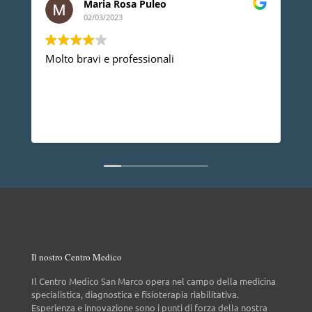
Ledino Comelli
02/03/2023
Devo ringraziare il Dott. Gherbaz, per la su
professionalità e competenza mi ha risolto
problema alla spalla e posso dire che dopo
anno non ho più nessun dolore, vorrei anc
dire che è una persona molto disponibile c
Leggi di più
non da tutti.
Il nostro Centro Medico
Il Centro Medico San Marco opera nel campo della medicina
specialistica, diagnostica e fisioterapia riabilitativa.
Esperienza e innovazione sono i punti di forza della nostra