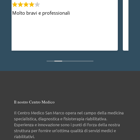
Devo ringraziare il Dott. Gherbaz, per la sua
P
professionalità e competenza mi ha risolto un
a
problema alla spalla e posso dire che dopo un
anno non ho più nessun dolore, vorrei anche
dire che è una persona molto disponibile cosa
Leggi di più
non da tutti.
Il nostro Centro Medico
Il Centro Medico San Marco opera nel campo della medicina
specialistica, diagnostica e fisioterapia riabilitativa.
Esperienza e innovazione sono i punti di forza della nostra
struttura per fornire un’ottima qualità di servizi medici e
riabilitativi.