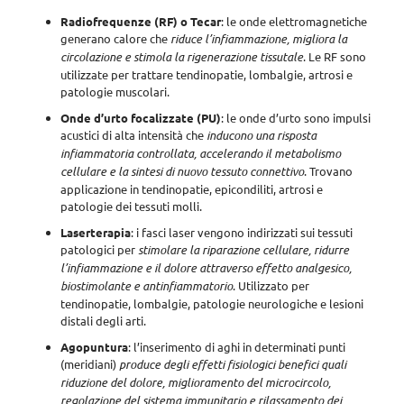
Radiofrequenze (RF) o Tecar
: le onde elettromagnetiche
generano calore che
riduce l’infiammazione, migliora la
circolazione e stimola la rigenerazione tissutale
. Le RF sono
utilizzate per trattare tendinopatie, lombalgie, artrosi e
patologie muscolari.
Onde d’urto focalizzate (PU)
: le onde d’urto sono impulsi
acustici di alta intensità che
inducono una risposta
infiammatoria controllata, accelerando il metabolismo
cellulare e la sintesi di nuovo tessuto connettivo
. Trovano
applicazione in tendinopatie, epicondiliti, artrosi e
patologie dei tessuti molli.
Laserterapia
: i fasci laser vengono indirizzati sui tessuti
patologici per
stimolare la riparazione cellulare, ridurre
l’infiammazione e il dolore attraverso effetto analgesico,
biostimolante e antinfiammatorio
. Utilizzato per
tendinopatie, lombalgie, patologie neurologiche e lesioni
distali degli arti.
Agopuntura
: l’inserimento di aghi in determinati punti
(meridiani)
produce degli effetti fisiologici benefici quali
riduzione del dolore, miglioramento del microcircolo,
regolazione del sistema immunitario e rilassamento dei