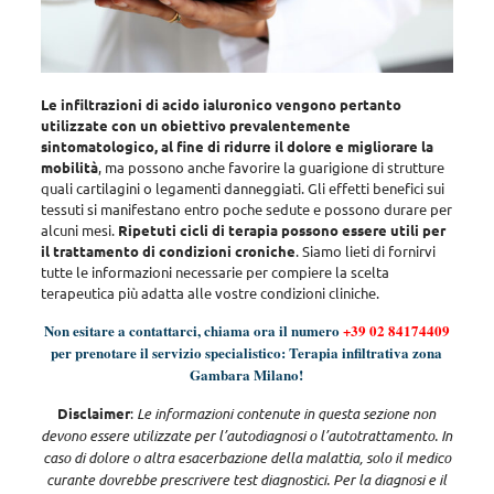
Le infiltrazioni di acido ialuronico vengono pertanto
utilizzate con un obiettivo prevalentemente
sintomatologico, al fine di ridurre il dolore e migliorare la
mobilità
, ma
possono anche favorire la guarigione di strutture
quali cartilagini o legamenti danneggiati
. Gli effetti benefici sui
tessuti si manifestano entro poche sedute e possono durare per
alcuni mesi.
Ripetuti cicli di terapia possono essere utili per
il trattamento di condizioni croniche
. Siamo lieti di fornirvi
tutte le informazioni necessarie per compiere la scelta
terapeutica più adatta alle vostre condizioni cliniche.
Non esitare a contattarci, chiama ora il numero
+39 02 84174409
per prenotare il servizio specialistico: Terapia infiltrativa zona
Gambara Milano!
Disclaimer
:
Le informazioni contenute in questa sezione non
devono essere utilizzate per l’autodiagnosi o l’autotrattamento. In
caso di dolore o altra esacerbazione della malattia, solo il medico
curante dovrebbe prescrivere test diagnostici. Per la diagnosi e il