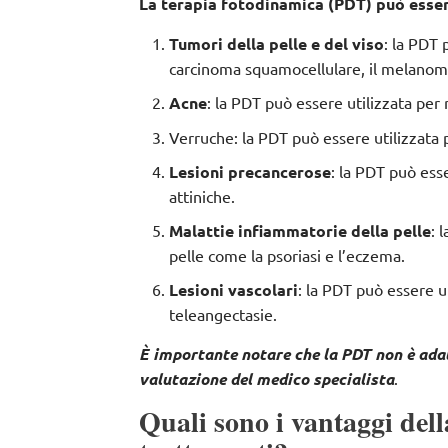
La terapia fotodinamica (PDT) può essere
Tumori della pelle e del viso
: la PDT 
carcinoma squamocellulare, il melanoma 
Acne
: la PDT può essere utilizzata per 
Verruche: la PDT può essere utilizzata 
Lesioni precancerose
: la PDT può ess
attiniche.
Malattie infiammatorie della pelle
: 
pelle come la psoriasi e l’eczema.
Lesioni vascolari
: la PDT può essere ut
teleangectasie.
È importante notare che la PDT non è adatt
valutazione del medico specialista
.
Quali sono i vantaggi dell