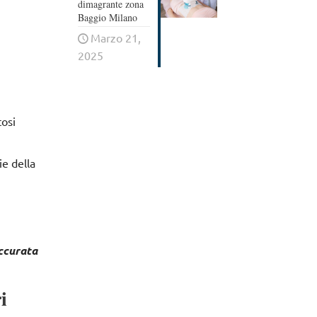
dimagrante zona
Baggio Milano
Marzo 21,
2025
tosi
ie della
accurata
i