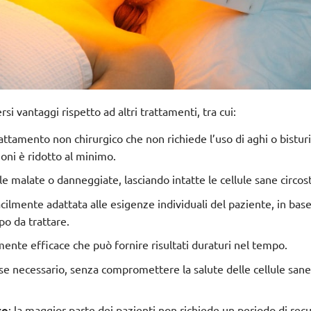
i vantaggi rispetto ad altri trattamenti, tra cui:
rattamento non chirurgico che non richiede l’uso di aghi o bisturi
ezioni è ridotto al minimo.
ule malate o danneggiate, lasciando intatte le cellule sane circost
cilmente adattata alle esigenze individuali del paziente, in base
po da trattare.
mente efficace che può fornire risultati duraturi nel tempo.
 se necessario, senza compromettere la salute delle cellule san
to
: la maggior parte dei pazienti non richiede un periodo di rec