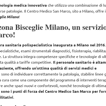
cnologia medica innovativa
che utilizza
una combinazione di l
erse patologie
. Il Centro Medico San Marco, sito a Milano, offre i
glie Milano
!
ona Bisceglie Milano, un servizio
arco!
ra sanitaria polispecialistica inaugurata a Milano nel 2016
pecialistiche, esami strumentali diagnostici, fisioterapia, riabilit
e
. La struttura integra competenze specifiche e tecnologie di u
lta qualità a tariffe competitive.
Il personale sanitario è alta
aziente, offrendo un’ottima qualità di servizi medici e
ri sono di
individuare correttamente la patologia, stabilire linee 
 la cura come una componente del programma di interventi terap
fre anche spazi nuovi e confortevoli, nonché tecnologie di ultim
e sono i punti di forza del Centro Medico San Marco per for
litativi
.