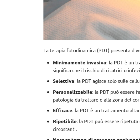
La terapia fotodinamica (PDT) presenta divers
Minimamente invasiva
: la PDT è un t
significa che il rischio di cicatrici o inf
Selettiva
: la PDT agisce solo sulle cell
Personalizzabile
: la PDT può essere fa
patologia da trattare e alla zona del cor
Efficace
: la PDT è un trattamento alta
Ripetibile
: la PDT può essere ripetuta
circostanti.
Nessun tempo di recupero prolunga