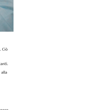
. Ciò
anti.
 alla
e
upero