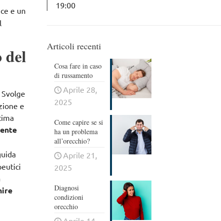
19:00
uce e un
l
Articoli recenti
 del
Cosa fare in caso
di russamento
Aprile 28,
. Svolge
2025
azione e
ltima
Come capire se si
mente
ha un problema
all’orecchio?
guida
Aprile 21,
eutici
2025
a
Diagnosi
nire
condizioni
orecchio
Aprile 14,