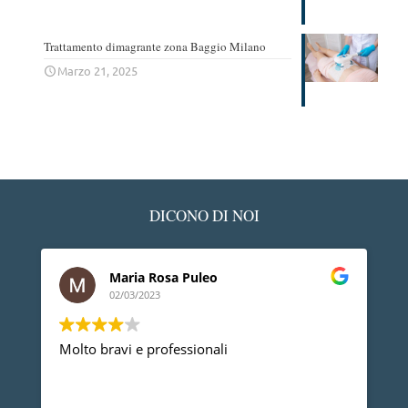
Trattamento dimagrante zona Baggio Milano
Marzo 21, 2025
DICONO DI NOI
Ledino Comelli
02/03/2023
Devo ringraziare il Dott. Gherbaz, per la sua
professionalità e competenza mi ha risolto un
problema alla spalla e posso dire che dopo un
anno non ho più nessun dolore, vorrei anche