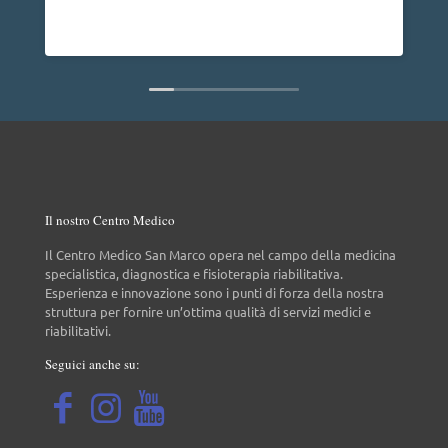
dire che è una persona molto disponibile cosa
Leggi di più
non da tutti.
Il nostro Centro Medico
Il Centro Medico San Marco opera nel campo della medicina
specialistica, diagnostica e fisioterapia riabilitativa.
Esperienza e innovazione sono i punti di forza della nostra
struttura per fornire un’ottima qualità di servizi medici e
riabilitativi.
Seguici anche su: