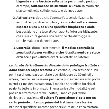
L’agente viene lasciato sulla pelle
per un certo periodo
di tempo,
solitamente da 30 minuti a un’ora
, in modo che
si accumuli nelle cellule malate o danneggiate.
Attivazione
: dopo che l’agente fotosensibilizzante ha
avuto il tempo di accumularsi,
la zona da trattare viene
esposta a una luce a una specifica lunghezza d’onda
.
L’esposizione alla luce attiva l’agente fotosensibilizzante,
che a sua volta genera una reazione che distrugge le
cellule malate o danneggiate.
Controllo
: dopo il trattamento,
il medico controlla la
zona trattata per verificare che il trattamento sia stato
efficace
e per valutare eventuali effetti collaterali.
La durata del trattamento dipende dalla patologia trattata e
dalla zona del corpo trattata
. Ad esempio, una sessione di PDT
per il carcinoma basocellulare può richiedere da 30 minuti a
un’ora, mentre una sessione per l’acne può richiedere solo pochi
minuti. Prima del trattamento,
il medico specialista fornirà al
paziente tutte le informazioni necessarie sulle modalità e sui
possibili effetti collaterali
. Inoltre, il medico potrebbe
richiedere al paziente di
evitare l’esposizione al sole per un
certo periodo di tempo prima del trattamento
e fornire
istruzioni specifiche su come prendersi cura della zona trattata