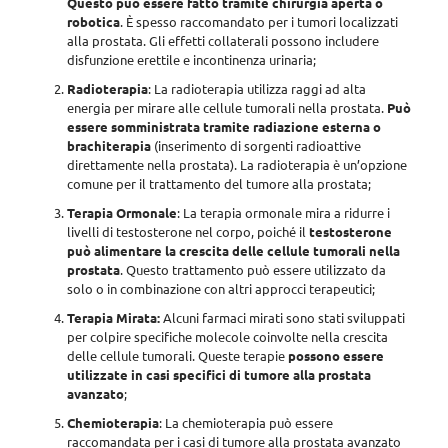
Questo può essere fatto tramite chirurgia aperta o
robotica
. È spesso raccomandato per i tumori localizzati
alla prostata. Gli effetti collaterali possono includere
disfunzione erettile e incontinenza urinaria;
Radioterapia
: La radioterapia utilizza raggi ad alta
energia per mirare alle cellule tumorali nella prostata.
Può
essere somministrata tramite radiazione esterna o
brachiterapia
(inserimento di sorgenti radioattive
direttamente nella prostata). La radioterapia è un’opzione
comune per il trattamento del tumore alla prostata;
Terapia Ormonale
: La terapia ormonale mira a ridurre i
livelli di testosterone nel corpo, poiché il
testosterone
può alimentare la crescita delle cellule tumorali nella
prostata
. Questo trattamento può essere utilizzato da
solo o in combinazione con altri approcci terapeutici;
Terapia Mirata:
Alcuni farmaci mirati sono stati sviluppati
per colpire specifiche molecole coinvolte nella crescita
delle cellule tumorali. Queste terapie
possono essere
utilizzate in casi specifici di tumore alla prostata
avanzato
;
Chemioterapia
: La chemioterapia può essere
raccomandata per i casi di tumore alla prostata avanzato