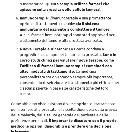
o metastatico.
Questa terapia utilizza farmaci che
agiscono sulla crescita delle cellule tumorali
;
Immunoterapia
: L’immunoterapia è una promettente
opzione di trattamento che
stimola il sistema
immunitario del paziente a combattere il tumore
.
Alcuni farmaci immunoterapici sono stati approvati per il
trattamento del tumore alla prostata avanzato;
Nuove Terapie e Ricerche
: La ricerca continua a
progredire nel campo del tumore alla prostata.
Sono in
corso studi clinici per valutare nuove terapie, come
l’utilizzo di farmaci immunoterapici combinati con
altre modalità di trattamento
. La medicina
personalizzata sta diventando sempre più importante,
consentendo di selezionare il trattamento più efficace per
ciascun paziente in base alle caratteristiche del loro
tumore.
Come abbiamo visto esistono diverse opzioni di trattamento
per il tumore alla prostata, e la scelta dipenderà dalla gravità
della malattia, dalla salute generale del paziente e dalle
preferenze personali.
È importante discutere con il proprio
medico le opzioni disponibili e prendere una decisione
informata.