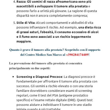
Razza
:
Gli uomini di razza afroamericana sono più
suscettibili a sviluppare il tumore alla prostata
e
possono farlo a un’età più giovane. La ragione di questa
disparità non è ancora completamente compresa;
Stile di Vita
: Alcuni comportamenti e abitudini di vita
possono influenzare il rischio. Ad esempio,
una dieta ricca
di grassi saturi, l’obesità, il consumo eccessivo di alcol
e il fumo sono associati a un rischio leggermente
maggiore.
Quanto è grave il tumore alla prostata? Scopritelo con il supporto
del Centro Medico San Marco al
+390284174409
!
La prevenzione del tumore alla prostata si concentra
principalmente su due aspetti:
Screening e Diagnosi Precoce
: La diagnosi precoce è
fondamentale per affrontare il tumore alla prostata con
successo. Gli uomini a rischio elevato o con una storia
familiare dovrebbero considerare esami di screening
regolari, come il test del PSA (antigene prostatico
specifico) e l’esame rettale digitale (DRE). Questi test
possono aiutare a individuare il tumore in uno stadio
iniziale quando è più trattabile;