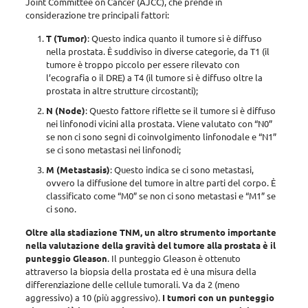
Joint Committee on Cancer (AJCC), che prende in
considerazione tre principali fattori:
T (Tumor)
: Questo indica quanto il tumore si è diffuso
nella prostata. È suddiviso in diverse categorie, da T1 (il
tumore è troppo piccolo per essere rilevato con
l’ecografia o il DRE) a T4 (il tumore si è diffuso oltre la
prostata in altre strutture circostanti);
N (Node)
: Questo fattore riflette se il tumore si è diffuso
nei linfonodi vicini alla prostata. Viene valutato con “N0”
se non ci sono segni di coinvolgimento linfonodale e “N1”
se ci sono metastasi nei linfonodi;
M (Metastasis)
: Questo indica se ci sono metastasi,
ovvero la diffusione del tumore in altre parti del corpo. È
classificato come “M0” se non ci sono metastasi e “M1” se
ci sono.
Oltre alla stadiazione TNM, un altro strumento importante
nella valutazione della gravità del tumore alla prostata è il
punteggio Gleason
. Il punteggio Gleason è ottenuto
attraverso la biopsia della prostata ed è una misura della
differenziazione delle cellule tumorali. Va da 2 (meno
aggressivo) a 10 (più aggressivo).
I tumori con un punteggio