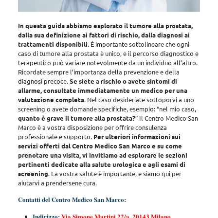
In questa guida abbiamo esplorato il tumore alla prostata,
dalla sua definizione ai fattori di rischio, dalla diagnosi ai
trattamenti disponibili
. È importante sottolineare che ogni
caso di tumore alla prostata è unico, e il percorso diagnostico e
terapeutico può variare notevolmente da un individuo all’altro.
Ricordate sempre l’importanza della prevenzione e della
diagnosi precoce.
Se siete a rischio o avete sintomi di
allarme, consultate immediatamente un medico per una
valutazione completa
. Nel caso desideriate sottoporvi a uno
screening o avete domande specifiche, esempio: “nel mio caso,
quanto è grave il tumore alla prostata?
” Il Centro Medico San
Marco è a vostra disposizione per offrire consulenza
professionale e supporto.
Per ulteriori informazioni sui
servizi offerti dal Centro Medico San Marco e su come
prenotare una visita, vi invitiamo ad esplorare le sezioni
pertinenti dedicate alla salute urologica e agli esami di
screening
. La vostra salute è importante, e siamo qui per
aiutarvi a prendersene cura.
Contatti del Centro Medico San Marco:
Indirizzo:
Via Simone Martini 22/a, 20143 Milano