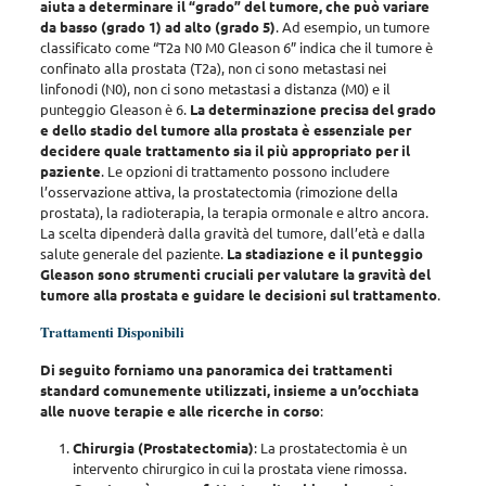
aiuta a determinare il “grado” del tumore, che può variare
da basso (grado 1) ad alto (grado 5)
. Ad esempio, un tumore
classificato come “T2a N0 M0 Gleason 6” indica che il tumore è
confinato alla prostata (T2a), non ci sono metastasi nei
linfonodi (N0), non ci sono metastasi a distanza (M0) e il
punteggio Gleason è 6.
La determinazione precisa del grado
e dello stadio del tumore alla prostata è essenziale per
decidere quale trattamento sia il più appropriato per il
paziente
. Le opzioni di trattamento possono includere
l’osservazione attiva, la prostatectomia (rimozione della
prostata), la radioterapia, la terapia ormonale e altro ancora.
La scelta dipenderà dalla gravità del tumore, dall’età e dalla
salute generale del paziente.
La stadiazione e il punteggio
Gleason sono strumenti cruciali per valutare la gravità del
tumore alla prostata e guidare le decisioni sul trattamento
.
Trattamenti Disponibili
Di seguito forniamo una panoramica dei trattamenti
standard comunemente utilizzati, insieme a un’occhiata
alle nuove terapie e alle ricerche in corso
:
Chirurgia (Prostatectomia)
: La prostatectomia è un
intervento chirurgico in cui la prostata viene rimossa.