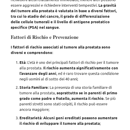
essere aggressivi e richiedere interventi tempestivi.
La gravità
del tumore alla prostata è valutata in base a diversi fattori,
tra cui lo stadio del cancro, il grado di differenziazione
delle cellule tumorali e il livello di antigene prostatico
specifico (PSA) nel sangue
.
Fattori di Rischio e Prevenzione
I fattori di rischio associati al tumore alla prostata sono
diversi e comprendono
:
Età
: L’età è uno dei principali fattori di rischio per il tumore
alla prostata.
Il rischio aumenta significativamente con
l’avanzare degli anni
, ed è raro trovare questa condizione
negli uomini al di sotto dei 40 anni;
Storia Familiare
: La presenza di una storia familiare di
tumore alla prostata,
soprattutto se in parenti di primo
grado come padre o fratello, aumenta il rischio
. Se più
parenti stretti sono stati colpiti, il rischio può essere
ancora maggiore;
Ereditarietà
:
Alcuni geni ereditati possono aumentare
il rischio di sviluppare il tumore alla prostata
;