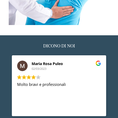
DICONO DI NOI
Maria Rosa Puleo
02/03/2023
Molto bravi e professionali
D
p
p
a
d
L
n