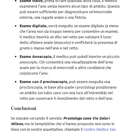
Esame visivo,
prima di fare qualsiasi altra cosa, il medico
esaminerà l’ano senza inserire alcun tipo di ambito. Questo
può essere sufficiente per diagnosticare un’emorroide
esterna, una ragade anale o una fistola.
Esame digitale,
verrà eseguito un esame digitale (a meno
che l’area non sia troppo tenera per consentire un esame).
Il medico inserirà un dito nel retto per valutare il tono
dello sfintere anale (muscolo) e verificherà la presenza di
grumi o masse nell’ano e nel retto.
Esame Anoscopio,
il medico può quindi inserire un piccolo
anoscopio. Ciò consentirà una visualizzazione dell’area
anale per la ricerca di emorroidi o altre condizioni che
colpiscono l’ano.
Esame con il proctoscopio,
può essere eseguita una
proctoscopia, in base alla quale i proctologi posizionano
un ambito (un tubo cavo con una luce all’estremità) nel
retto per osservare il rivestimento del retto e dell’ano.
Conclusioni
Se stavate cercando il servizio
Proctologo zona Via Solari
Milano
, ma le tempistiche che vi hanno proposto non sono in
linea con le vostre aspettative, chiamate il
Centro Medico San