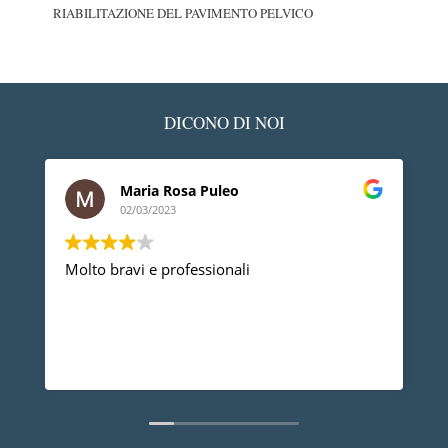
RIABILITAZIONE DEL PAVIMENTO PELVICO
DICONO DI NOI
Maria Rosa Puleo
02/03/2023
Molto bravi e professionali
D
p
p
a
d
L
n