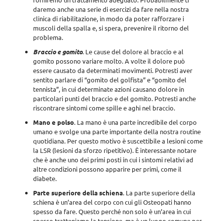
daremo anche una serie di esercizi da fare nella nostra
clinica di riabilitazione, in modo da poter rafforzare i
muscoli della spalla e, si spera, prevenire il ritorno del
problema.
Braccio e gomito
. Le cause del dolore al braccio e al
gomito possono variare molto. A volte il dolore può
essere causato da determinati movimenti. Potresti aver
sentito parlare di “gomito del golfista” e “gomito del
tennista”, in cui determinate azioni causano dolore in
particolari punti del braccio e del gomito. Potresti anche
riscontrare sintomi come spille e aghi nel braccio.
Mano e polso
. La mano è una parte incredibile del corpo
umano e svolge una parte importante della nostra routine
quotidiana. Per questo motivo è suscettibile a lesioni come
la LSR (lesioni da sforzo ripetitivo). È interessante notare
che è anche uno dei primi posti in cui i sintomi relativi ad
altre condizioni possono apparire per primi, come il
diabete.
Parte superiore della schiena
. La parte superiore della
schiena è un’area del corpo con cui gli Osteopati hanno
spesso da fare. Questo perché non solo è un’area in cui
spesso tratteniamo la tensione, ma è un luogo comune per