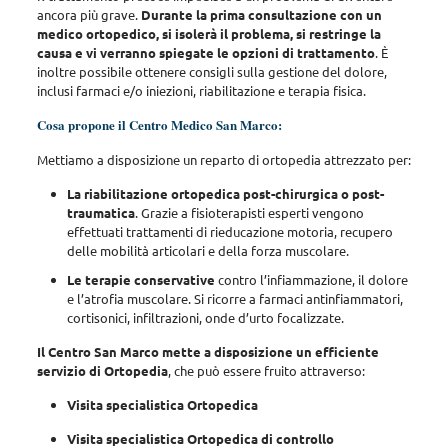
ancora più grave.
Durante la prima consultazione con un
medico ortopedico, si isolerà il problema, si restringe la
causa e vi verranno spiegate le opzioni di trattamento
. È
inoltre possibile ottenere consigli sulla gestione del dolore,
inclusi farmaci e/o iniezioni, riabilitazione e terapia fisica.
Cosa propone il
Centro Medico San Marco
:
Mettiamo a disposizione un reparto di ortopedia attrezzato per
:
La riabilitazione ortopedica post-chirurgica o post-
traumatica
. Grazie a fisioterapisti esperti vengono
effettuati trattamenti di rieducazione motoria, recupero
delle mobilità articolari e della forza muscolare.
Le terapie conservative
contro l’infiammazione, il dolore
e l’atrofia muscolare. Si ricorre a farmaci antinfiammatori,
cortisonici, infiltrazioni, onde d’urto focalizzate.
Il Centro San Marco mette a disposizione un efficiente
servizio di Ortopedia
, che può essere fruito attraverso:
Visita specialistica Ortopedica
Visita specialistica Ortopedica di controllo