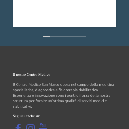
problema alla spalla e posso dire che dopo
anno non ho più nessun dolore, vorrei anc
dire che è una persona molto disponibile c
Leggi di più
non da tutti.
Il nostro Centro Medico
Il Centro Medico San Marco opera nel campo della medicina
specialistica, diagnostica e fisioterapia riabilitativa.
Esperienza e innovazione sono i punti di forza della nostra
struttura per fornire un’ottima qualità di servizi medici e
riabilitativi.
Seguici anche su: