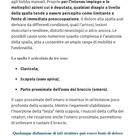
agli hobby manuali. Proprio
per l’intenso impiego e le
molteplici azioni cui è deputata, qualsiasi disagio a livello
della spalla tende a essere percepito come limitante e
fonte di immediata preoccupazione
. Il dolore alla spalla può
derivare da differenti condizioni, quali l’artrosi, lesioni
muscolari e tendinee, disturbi neurologici o altro ancora.
Le
possibili cause sono numerose quanto complessa è l’anatomia
della spalla, atta a consentire un ampio range di mobilità e
funzionalità
.
La spalla è articolata da tre ossa:
Clavicola;
Scapola (osso spina);
Parte prossimale dell’osso del braccio (omero).
Il capo prossimale dell’omero si inserisce in un’incisione poco
profonda della scapola
. Mentre
i legamenti stabilizzano
l’inserzione della “testa” nella scapola, i muscoli della cuffia dei
rotatori
, che ricoprono anche l’omero prossimale,
permettono
di sollevare e ruotare il braccio
.
Qualunque disfunzione di tali strutture può essere fonte di dolore