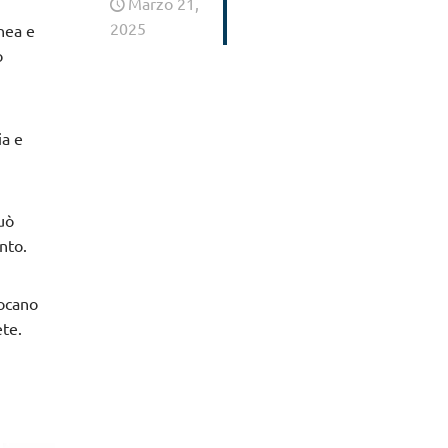
Marzo 21,
2025
inea e
o
ia e
può
nto.
vocano
ete.