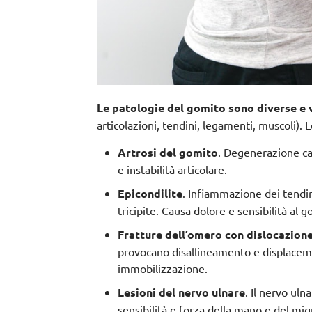
Le patologie del gomito sono diverse e 
articolazioni, tendini, legamenti, muscoli). 
Artrosi del gomito
. Degenerazione car
e instabilità articolare.
Epicondilite
. Infiammazione dei tendin
tricipite. Causa dolore e sensibilità al 
Fratture dell’omero con dislocazione
provocano disallineamento e displaceme
immobilizzazione.
Lesioni del nervo ulnare
. Il nervo ul
sensibilità e forza della mano e del mi