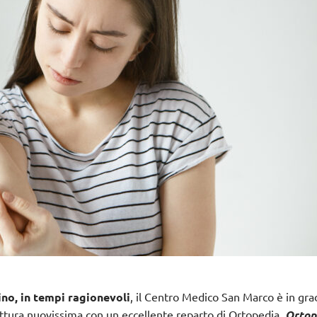
no, in tempi ragionevoli
,
il Centro Medico San Marco
è in gra
truttura nuovissima con un eccellente reparto di Ortopedia.
Ortop