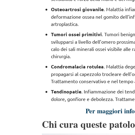
Osteoartrosi giovanile
. Malattia infi
deformazione ossea nel gomito dell’inf
artroplastica.
Tumori ossei primitivi
. Tumori benig
svilupparsi a livello dell’omero prossim
calo dei sali minerali ossei visibile al
chirurgia.
Condromalacia rotulea
. Malattia dege
propagarsi al capezzolo trocleare dell’
Trattamento conservativo e nel tempo a
Tendinopatie
. Infiammazione dei tendi
dolore, gonfiore e debolezza. Trattament
Per maggiori inf
Chi cura queste patolo