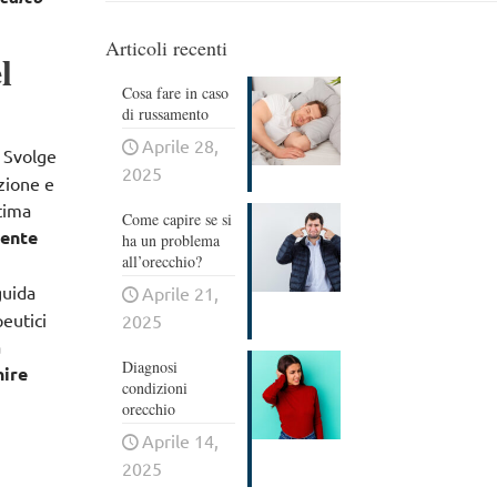
Articoli recenti
l
Cosa fare in caso
di russamento
Aprile 28,
. Svolge
2025
azione e
ltima
Come capire se si
mente
ha un problema
all’orecchio?
guida
Aprile 21,
eutici
2025
a
Diagnosi
nire
condizioni
orecchio
Aprile 14,
2025