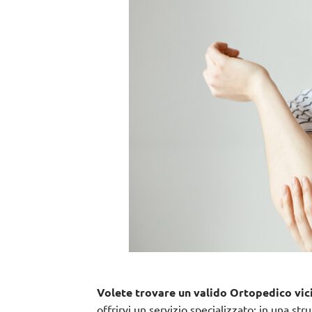
Volete trovare un valido Ortopedico vici
offrirvi un servizio specializzato; in una s