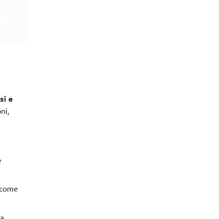
si e
ni,
e
a come
a,