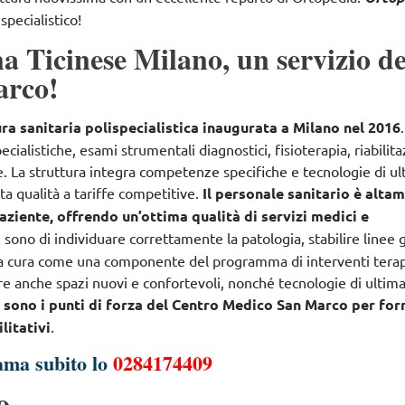
specialistico!
 Ticinese Milano, un servizio de
arco!
ra sanitaria polispecialistica inaugurata a Milano nel 2016
pecialistiche, esami strumentali diagnostici, fisioterapia, riabilit
e
. La struttura integra competenze specifiche e tecnologie di u
lta qualità a tariffe competitive.
Il personale sanitario è alta
aziente, offrendo un’ottima qualità di servizi medici e
ri sono di
individuare correttamente la patologia, stabilire linee 
 la cura come una componente del programma di interventi terap
fre anche spazi nuovi e confortevoli, nonché tecnologie di ultim
e sono i punti di forza del Centro Medico San Marco per for
litativi
.
ama subito lo
0284174409
o