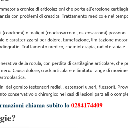
ammatoria cronica di articolazioni che porta all’erosione cartilag
anzia con problemi di crescita. Trattamento medico e nel temp
ni (condromi) o maligni (condrosarcomi, osteosarcomi) possono
ale e caratterizzarsi per dolore, tumefazione, limitazione motor
le radiografie. Trattamento medico, chemioterapia, radioterapia e
nerativa della rotula, con perdita di cartilagine articolare, che 
omero. Causa dolore, crack articolare e limitato range di movime
rtroplastica.
ni del gomito (estensori radiali, estensori ulnari, flessori). Pro
o conservativo o chirurgico nei casi di lesioni parziali o compl
ormazioni chiama subito lo
0284174409
gie?