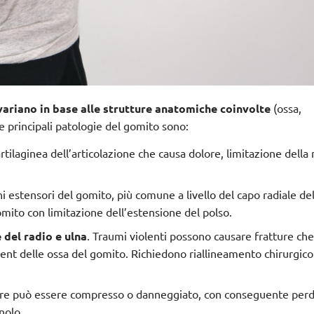
variano in base alle strutture anatomiche coinvolte
(ossa,
Le principali patologie del gomito sono:
tilaginea dell’articolazione che causa dolore, limitazione della 
i estensori del gomito, più comune a livello del capo radiale de
gomito con limitazione dell’estensione del polso.
 del radio e ulna
. Traumi violenti possono causare fratture ch
nt delle ossa del gomito. Richiedono riallineamento chirurgico
nare può essere compresso o danneggiato, con conseguente perd
gnolo.