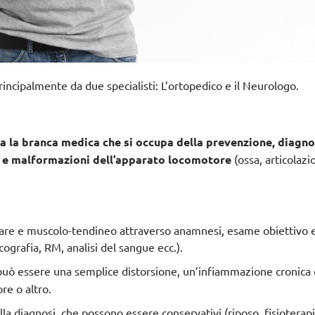
incipalmente da due specialisti
: L’ortopedico e il Neurologo.
ia la branca medica che si occupa della prevenzione, diagno
i e malformazioni dell’apparato locomotore
(ossa, articolazio
olare e muscolo-tendineo
attraverso anamnesi, esame obiettivo 
cografia, RM, analisi del sangue ecc.).
 può essere una semplice distorsione, un’infiammazione cronic
ore o altro.
lla diagnosi
, che possono essere conservativi (riposo, fisioterapi