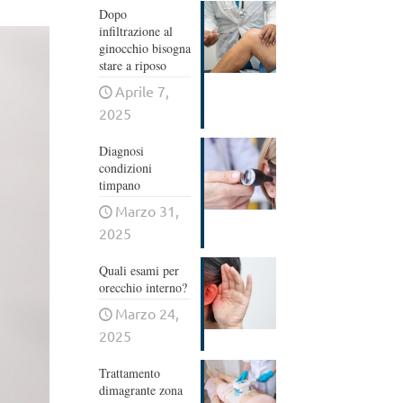
Dopo
infiltrazione al
ginocchio bisogna
stare a riposo
Aprile 7,
2025
Diagnosi
condizioni
timpano
Marzo 31,
2025
Quali esami per
orecchio interno?
Marzo 24,
2025
Trattamento
dimagrante zona