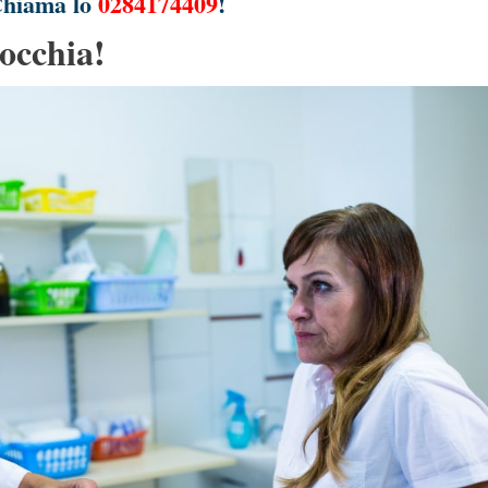
hiama lo
0284174409
!
nocchia!