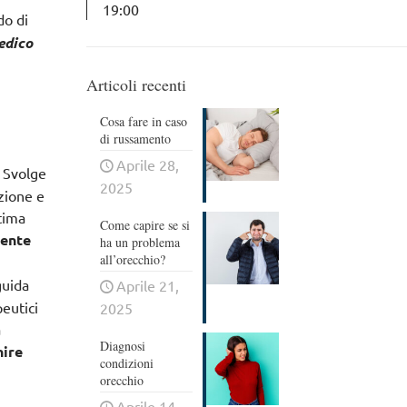
19:00
do di
edico
Articoli recenti
Cosa fare in caso
di russamento
Aprile 28,
. Svolge
2025
azione e
ltima
Come capire se si
mente
ha un problema
all’orecchio?
guida
Aprile 21,
eutici
2025
a
Diagnosi
nire
condizioni
orecchio
Aprile 14,