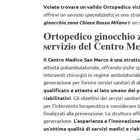
Volete trovare un valido Ortopedico vici
offrirvi un
servizio specializzato
; in una
stru
ginocchio zona Chiesa Rossa Milano
è un s
Ortopedico ginocchio 
servizio del Centro M
Il Centro Medico San Marco è una struttu
attività poliambulatoriale, offrendo
visite s
interventi chirurgici in regime ambulatorial
generazione per fornire servizi sanitari di a
qualificato e attento al lato umano del p
riabilitativi
. Gli obiettivi dei servizi sanita
per l’intervento terapeutico e considerare
finalizzati alla prevenzione
. La struttura of
generazione.
L’esperienza e l’innovazion
un’ottima qualità di servizi medici e riabi