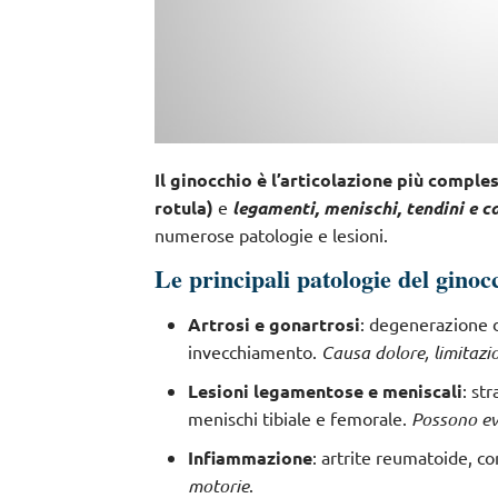
Il ginocchio è l’articolazione più compl
rotula)
e
legamenti, menischi, tendini e c
numerose patologie e lesioni.
Le principali patologie del ginoc
Artrosi e gonartrosi
: degenerazione de
invecchiamento.
Causa dolore, limitazio
Lesioni legamentose e meniscali
: st
menischi tibiale e femorale.
Possono evo
Infiammazione
: artrite reumatoide, con
motorie
.