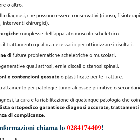
ore o altro.
lla diagnosi
, che possono essere conservativi (riposo, fisioterapi
, interventi chirurgici).
rurgiche
complesse dell’apparato muscolo-scheletrico.
a il trattamento
qualora necessario per ottimizzare i risultati.
one
di future problematiche scheletriche o muscolari.
egenerative
quali
artrosi
,
ernie discali
o
stenosi spinali
.
ioni e contenzioni gessate
o plastificate per le fratture.
 trattamento per patologie tumorali
ossee primitive o secondari
gnosi, la cura e la riabilitazione di qualunque patologia che coi
lista ortopedico garantisce diagnosi accurate, trattamenti
enza di complicanze
.
informazioni chiama lo
0284174409
!