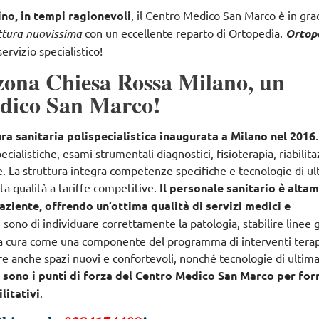
no, in tempi ragionevoli
,
il Centro Medico San Marco
è in gra
ttura nuovissima
con un eccellente reparto di Ortopedia.
Ortop
ervizio specialistico!
zona Chiesa Rossa Milano, un
edico San Marco!
ra sanitaria polispecialistica inaugurata a Milano nel 2016
pecialistiche, esami strumentali diagnostici, fisioterapia, riabilit
e
. La struttura integra competenze specifiche e tecnologie di u
lta qualità a tariffe competitive.
Il personale sanitario è alta
aziente, offrendo un’ottima qualità di servizi medici e
ri sono di
individuare correttamente la patologia, stabilire linee 
 la cura come una componente del programma di interventi terap
fre anche spazi nuovi e confortevoli, nonché tecnologie di ultim
e sono i punti di forza del Centro Medico San Marco per for
litativi
.