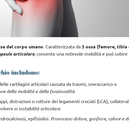
essa del corpo umano
. Caratterizzata da
3 ossa (femore, tibia 
apsule articolare
, consente una notevole mobilità e può subire
chio includono:
lle cartilagini articolari causata da traumi, sovraccarico o
ne della mobilità e della funzionalità
.
rappi, distrazioni o rotture dei legamenti crociati (LCA), collateral
lvere in instabilità articolare
.
drocalcinosi, epifisiolisi.
Provocano dolore, gonfiore, calore e di