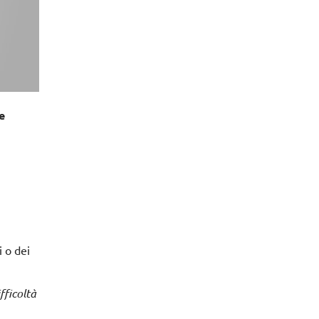
e
i o dei
fficoltà