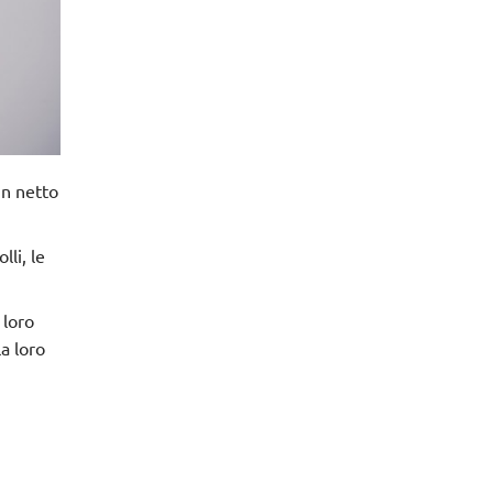
n netto
lli
, le
 loro
a loro