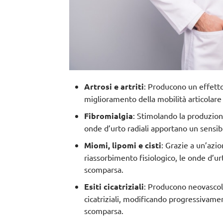
Artrosi e artriti
: Producono un
effett
miglioramento della mobilità articolare e
Fibromialgia
: Stimolando la
produzion
onde d’urto radiali apportano un sensib
Miomi, lipomi e cisti
: Grazie a un’azi
riassorbimento fisiologico
, le onde d’u
scomparsa.
Esiti cicatriziali
: Producono
neovascol
cicatriziali
, modificando progressivament
scomparsa.