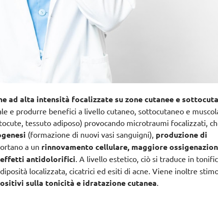
he ad alta intensità focalizzate su zone cutanee e sottocut
ale e produrre benefici a livello cutaneo, sottocutaneo e muscol
ottocute, tessuto adiposo) provocando microtraumi focalizzati, c
ogenesi
(formazione di nuovi vasi sanguigni),
produzione di
portano a un
rinnovamento cellulare, maggiore ossigenazion
effetti antidolorifici
.
A livello estetico, ciò si traduce in tonif
posità localizzata, cicatrici ed esiti di acne
. Viene inoltre stimo
positivi sulla tonicità e idratazione cutanea
.