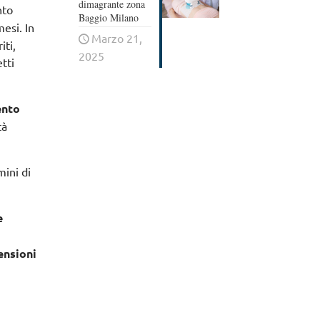
dimagrante zona
nto
Baggio Milano
 mesi.
In
Marzo 21,
iti,
2025
tti
ento
tà
mini di
e
ensioni