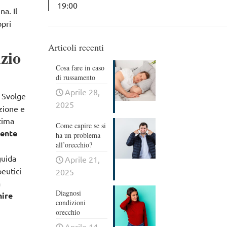
19:00
a. Il
opri
Articoli recenti
zio
Cosa fare in caso
di russamento
Aprile 28,
. Svolge
2025
azione e
ltima
Come capire se si
mente
ha un problema
all’orecchio?
guida
Aprile 21,
eutici
2025
a
Diagnosi
nire
condizioni
orecchio
Aprile 14,