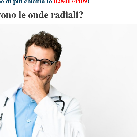
e di più chiama lo
0284174409
!
vono le onde radiali?