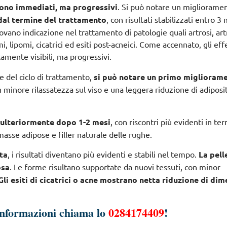
 sono immediati, ma progressivi
. Si può notare un migliorame
 dal termine del trattamento
, con risultati stabilizzati entro 3
ovano indicazione nel trattamento di patologie quali artrosi, artr
 lipomi, cicatrici ed esiti post-acneici
. Come accennato, gli effe
amente visibili, ma progressivi.
e del ciclo di trattamento,
si può notare un primo miglioram
n minore rilassatezza sul viso e una leggera riduzione di adiposi
o ulteriormente dopo 1-2 mesi
, con riscontri più evidenti in ter
masse adipose e filler naturale delle rughe.
uta
, i risultati diventano più evidenti e stabili nel tempo.
La pell
osa
. Le forme risultano supportate da nuovi tessuti, con minor
Gli esiti di cicatrici o acne mostrano netta riduzione di dim
informazioni chiama lo
0284174409
!