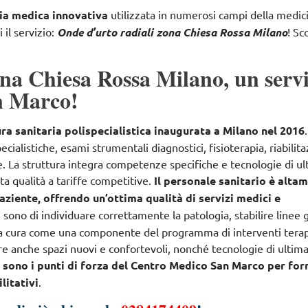
gia medica innovativa
utilizzata in numerosi campi della medicin
il servizio:
Onde d’urto radiali zona Chiesa Rossa Milano
!
Sc
na Chiesa Rossa Milano, un servi
n Marco!
ra sanitaria polispecialistica inaugurata a Milano nel 2016
pecialistiche, esami strumentali diagnostici, fisioterapia, riabilit
e
. La struttura integra competenze specifiche e tecnologie di u
lta qualità a tariffe competitive.
Il personale sanitario è alta
aziente, offrendo un’ottima qualità di servizi medici e
ri sono di
individuare correttamente la patologia, stabilire linee 
 la cura come una componente del programma di interventi terap
fre anche spazi nuovi e confortevoli, nonché tecnologie di ultim
e sono i punti di forza del Centro Medico San Marco per for
litativi
.