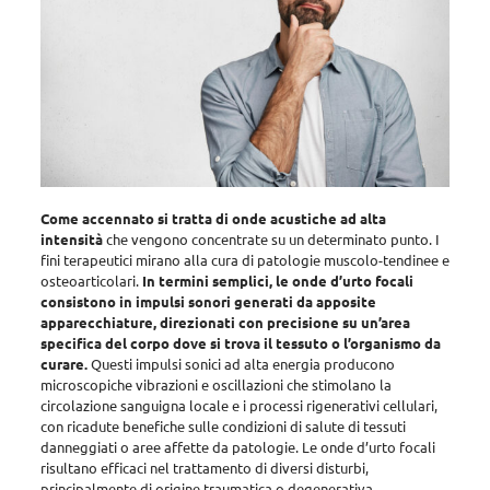
Come accennato si tratta di onde acustiche ad alta
intensità
che vengono concentrate su un determinato punto. I
fini terapeutici mirano alla cura di patologie muscolo-tendinee e
osteoarticolari.
In termini semplici, le onde d’urto focali
consistono in impulsi sonori generati da apposite
apparecchiature, direzionati con precisione su un’area
specifica del corpo dove si trova il tessuto o l’organismo da
curare.
Questi impulsi sonici ad alta energia
producono
microscopiche vibrazioni e oscillazioni che stimolano la
circolazione sanguigna locale e i processi rigenerativi cellulari,
con ricadute benefiche sulle condizioni di salute di tessuti
danneggiati o aree affette da patologie
. Le onde d’urto focali
risultano efficaci nel trattamento di diversi disturbi,
principalmente di origine traumatica o degenerativa.