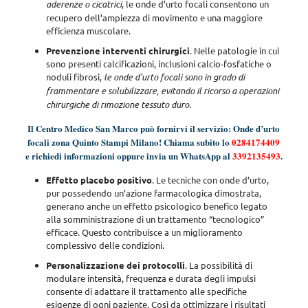
aderenze o cicatrici
, le onde d’urto focali consentono un
recupero dell’ampiezza di movimento e una maggiore
efficienza muscolare.
Prevenzione interventi chirurgici
. Nelle patologie in cui
sono presenti calcificazioni, inclusioni calcio-fosfatiche o
noduli fibrosi,
le onde d’urto focali sono in grado di
frammentare e solubilizzare, evitando il ricorso a operazioni
chirurgiche di rimozione tessuto duro
.
Il Centro Medico San Marco può fornirvi il servizio: Onde d’urto
focali zona Quinto Stampi Milano! Chiama subito lo
0284174409
e richiedi informazioni oppure invia un WhatsApp al
3392135493
.
Effetto placebo positivo
. Le tecniche con onde d’urto,
pur possedendo un’azione farmacologica dimostrata,
generano anche un effetto psicologico benefico legato
alla somministrazione di un trattamento “tecnologico”
efficace
. Questo contribuisce a un miglioramento
complessivo delle condizioni.
Personalizzazione dei protocolli
.
La possibilità di
modulare intensità, frequenza e durata degli impulsi
consente di adattare il trattamento alle specifiche
esigenze di ogni paziente
. Così da ottimizzare i risultati