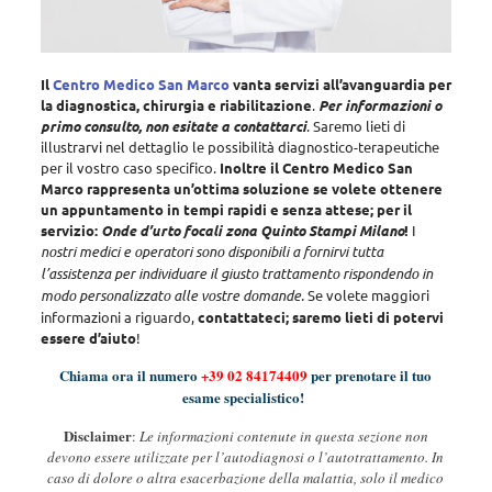
Il
Centro Medico San Marco
vanta servizi all’avanguardia per
la diagnostica, chirurgia e riabilitazione
.
Per informazioni o
primo consulto, non esitate a contattarci
. Saremo lieti di
illustrarvi nel dettaglio le possibilità diagnostico-terapeutiche
per il vostro caso specifico.
Inoltre il Centro Medico San
Marco rappresenta un’ottima soluzione se volete ottenere
un appuntamento in tempi rapidi e senza attese; per il
servizio:
Onde d’urto focali zona Quinto Stampi Milano
!
I
nostri medici e operatori sono disponibili a fornirvi tutta
l’assistenza per individuare il giusto trattamento rispondendo in
modo personalizzato alle vostre domande
.
Se volete maggiori
informazioni a riguardo,
contattateci; saremo lieti di potervi
essere d’aiuto
!
Chiama ora il numero
+39 02 84174409
per prenotare il tuo
esame specialistico!
Disclaimer
:
Le informazioni contenute in questa sezione non
devono essere utilizzate per l’autodiagnosi o l’autotrattamento. In
caso di dolore o altra esacerbazione della malattia, solo il medico