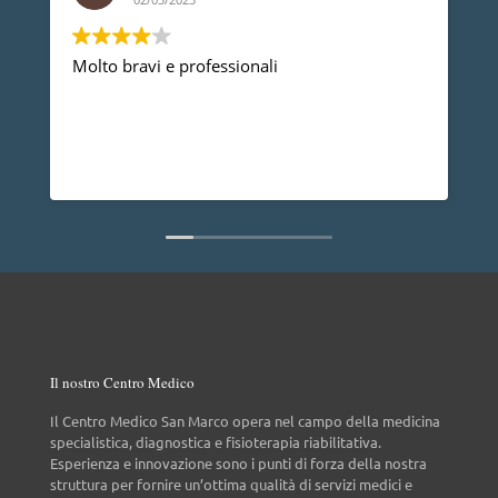
onali
Devo ringraziare il Dott. Gherbaz,
professionalità e competenza mi 
problema alla spalla e posso dir
anno non ho più nessun dolore, 
dire che è una persona molto dis
Leggi di più
non da tutti.
Il nostro Centro Medico
Il Centro Medico San Marco opera nel campo della medicina
specialistica, diagnostica e fisioterapia riabilitativa.
Esperienza e innovazione sono i punti di forza della nostra
struttura per fornire un’ottima qualità di servizi medici e