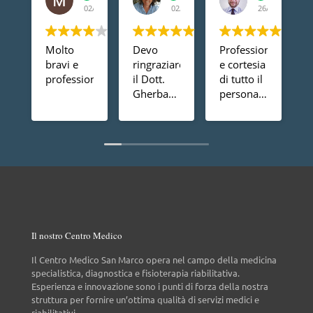
02/03/2023
02/03/2023
26/02/2023
Molto
Devo
Professionalità
H
bravi e
ringraziare
e cortesia
l
professionali
il Dott.
di tutto il
p
Gherbaz,
personale,
d
per la sua
ampia
c
professionalità
gamma
d
e
di
g
competenza
specializzazioni,
m
mi ha
consigliato.
d
risolto un
e
problema
m
alla spalla
t
e posso
c
Il nostro Centro Medico
dire che
c
dopo un
s
Il Centro Medico San Marco opera nel campo della medicina
anno non
c
specialistica, diagnostica e fisioterapia riabilitativa.
ho più
d
Esperienza e innovazione sono i punti di forza della nostra
nessun
M
struttura per fornire un’ottima qualità di servizi medici e
riabilitativi.