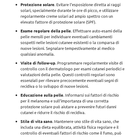
Protezione solare
. Evitare l’esposizione diretta ai raggi
solari,
specialmente durante le ore di picco, e utilizzare
regolarmente creme solari ad ampio spettro
con un
elevato fattore di protezione solare (SPF).
Esame regolare della pelle
. Effettuare
auto-esami della
pelle mensili per individuare eventuali cambiamenti
sospetti nelle lesioni cutanee esistenti o la comparsa di
nuove lesioni
. Segnalare tempestivamente al medico
qualsiasi anomalia.
Visite di follow-up
. Programmare regolarmente visite di
controllo con il dermatologo per esami cutanei periodici e
valutazioni della pelle. Questi controlli regolari sono
essenziali per rilevare precocemente eventuali segni di
recidiva o lo sviluppo di nuove lesioni
.
Educazione sulla pelle
. Informarsi sui fattori di rischio
per il melanoma e sull’importanza di una corretta
protezione solare
può aiutare a prevenire futuri danni
cutanei e ridurre il rischio di recidiva
.
Stile di vita sano
. Mantenere uno stile di vita sano, che
includa
una dieta equilibrata, attività fisica regolare e il
controllo di eventuali fattori di rischio come il fumo, può