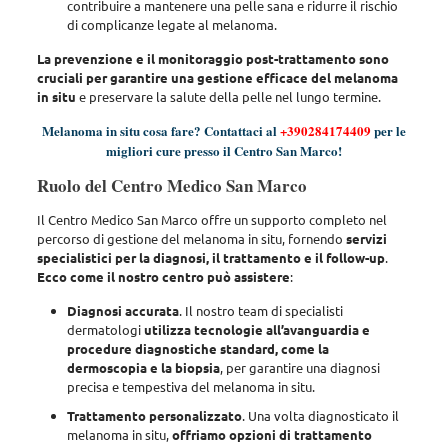
contribuire a mantenere una pelle sana e ridurre il rischio
di complicanze legate al melanoma.
La prevenzione e il monitoraggio post-trattamento sono
cruciali per garantire una gestione efficace del melanoma
in situ
e preservare la salute della pelle nel lungo termine.
Melanoma in situ cosa fare? Contattaci al
+390284174409
per le
migliori cure presso il Centro San Marco!
Ruolo del Centro Medico San Marco
Il Centro Medico San Marco offre un supporto completo
nel
percorso di gestione del melanoma in situ, fornendo
servizi
specialistici per la diagnosi, il trattamento e il follow-up
.
Ecco come il nostro centro può assistere
:
Diagnosi accurata
. Il nostro team di specialisti
dermatologi
utilizza tecnologie all’avanguardia e
procedure diagnostiche standard, come la
dermoscopia e la biopsia
, per garantire una diagnosi
precisa e tempestiva del melanoma in situ.
Trattamento personalizzato
. Una volta diagnosticato il
melanoma in situ,
offriamo opzioni di trattamento