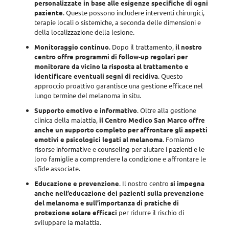
personalizzate in base alle esigenze specifiche di ogni
paziente
. Queste possono includere interventi chirurgici,
terapie locali o sistemiche, a seconda delle dimensioni e
della localizzazione della lesione.
Monitoraggio continuo
. Dopo il trattamento,
il nostro
centro offre programmi di follow-up regolari per
monitorare da vicino la risposta al trattamento e
identificare eventuali segni di recidiva
. Questo
approccio proattivo garantisce una gestione efficace nel
lungo termine del melanoma in situ.
Supporto emotivo e informativo
. Oltre alla gestione
clinica della malattia,
il Centro Medico San Marco offre
anche un supporto completo per affrontare gli aspetti
emotivi e psicologici legati al melanoma
. Forniamo
risorse informative e counseling per aiutare i pazienti e le
loro famiglie a comprendere la condizione e affrontare le
sfide associate.
Educazione e prevenzione
. Il nostro centro
si impegna
anche nell’educazione dei pazienti sulla prevenzione
del melanoma e sull’importanza di pratiche di
protezione solare efficaci
per ridurre il rischio di
sviluppare la malattia.