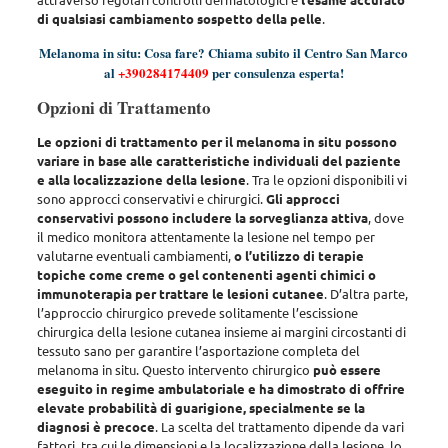
di qualsiasi cambiamento sospetto della pelle
.
Melanoma in situ: Cosa fare? Chiama subito il Centro San Marco
al
+390284174409
per consulenza esperta!
Opzioni di Trattamento
Le opzioni di trattamento per il melanoma in situ possono
variare in base alle caratteristiche individuali del paziente
e alla localizzazione della lesione
. Tra le opzioni disponibili vi
sono approcci conservativi e chirurgici.
Gli approcci
conservativi possono includere la sorveglianza attiva
, dove
il medico monitora attentamente la lesione nel tempo per
valutarne eventuali cambiamenti,
o l’utilizzo di terapie
topiche come creme o gel contenenti agenti chimici o
immunoterapia per trattare le lesioni cutanee
. D’altra parte,
l’approccio chirurgico prevede solitamente l’escissione
chirurgica della lesione cutanea insieme ai margini circostanti di
tessuto sano per garantire l’asportazione completa
del
melanoma in situ. Questo intervento chirurgico
può essere
eseguito in regime ambulatoriale e ha dimostrato di offrire
elevate probabilità di guarigione, specialmente se la
diagnosi è precoce
.
La scelta del trattamento dipende da vari
fattori, tra cui le dimensioni e la localizzazione della lesione, lo