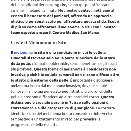
delle condizioni dermatologiche, siamo qui per affrontare
insieme il melanoma in situ
.
Nel nostro centro, mettiamo al
centro il benessere dei pazienti, offrendo un approccio
olistico e personalizzato per affrontare questa sfida
.
Scopri
di più su come affrontare il melanoma in situ con il nostro
team esperto presso il Centro Medico San Marco
.
Cos’è il Melanoma in Situ
Il
melanoma
in situ è una condizione in cui le cellule
tumorali si trovano solo nella parte superiore dello strato
della pelle
, chiamato epidermide,
senza penetrare negli strati
più profondi
.
Questa forma di melanoma è considerata non
invasiva, poiché le cellule tumorali non si sono diffuse oltre
lo strato più esterno della pelle
.
È importante distinguere il
melanoma in situ dal melanoma invasivo
, dove le cellule
tumorali hanno già penetrato negli strati più profondi della
pelle e possono diffondersi ad altre parti del corpo.
Questa
distinzione è cruciale perché influisce sulle opzioni di
trattamento e sulle prospettive di guarigione
.
La corretta
identificazione del melanoma in situ consente un intervento
tempestivo e un trattamento mirato per prevenire la
progressione della malattia
.