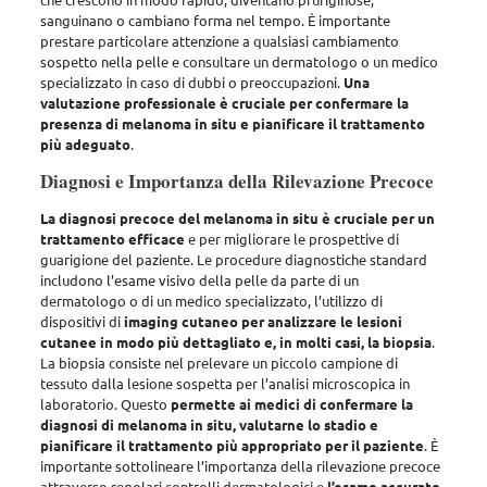
sanguinano o cambiano forma nel tempo
. È importante
prestare particolare attenzione a qualsiasi cambiamento
sospetto nella pelle e consultare un dermatologo o un medico
specializzato in caso di dubbi o preoccupazioni.
Una
valutazione professionale è cruciale per confermare la
presenza di melanoma in situ e pianificare il trattamento
più adeguato
.
Diagnosi e Importanza della Rilevazione Precoce
La diagnosi precoce del melanoma in situ è cruciale per un
trattamento efficace
e per migliorare le prospettive di
guarigione del paziente.
Le procedure diagnostiche standard
includono l’esame visivo della pelle da parte di un
dermatologo
o di un medico specializzato, l’utilizzo di
dispositivi di
imaging cutaneo per analizzare le lesioni
cutanee in modo più dettagliato e, in molti casi, la biopsia
.
La biopsia consiste nel prelevare un piccolo campione di
tessuto dalla lesione sospetta per l’analisi microscopica in
laboratorio
. Questo
permette ai medici di confermare la
diagnosi di melanoma in situ, valutarne lo stadio e
pianificare il trattamento più appropriato per il paziente
.
È
importante sottolineare l’importanza della rilevazione precoce
attraverso regolari controlli
dermatologici e
l’esame accurato