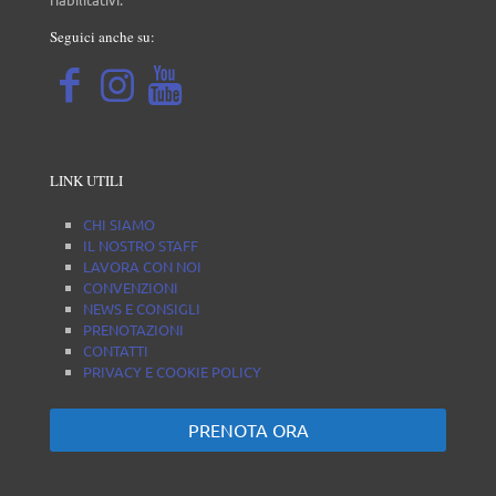
dolore,
S
vorrei
p
Seguici anche su:
anche
v
dire che è
una
c
persona
p
molto
f
disponibile
m
LINK UTILI
cosa non
s
da tutti.
c
CHI SIAMO
d
IL NOSTRO STAFF
c
LAVORA CON NOI
p
CONVENZIONI
e
NEWS E CONSIGLI
d
PRENOTAZIONI
CONTATTI
PRIVACY E COOKIE POLICY
PRENOTA ORA