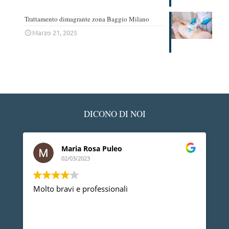
Trattamento dimagrante zona Baggio Milano
Marzo 21, 2025
DICONO DI NOI
Maria Rosa Puleo
02/03/2023
Molto bravi e professionali
Devo
prof
prob
anno