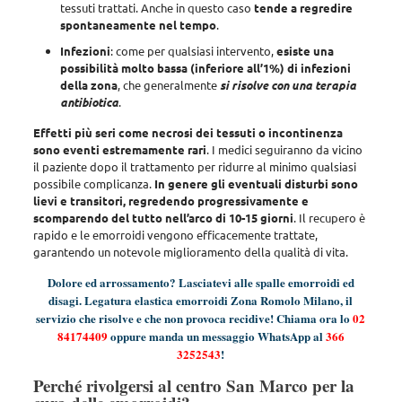
tessuti trattati. Anche in questo caso
tende a regredire
spontaneamente nel tempo
.
Infezioni
: come per qualsiasi intervento,
esiste una
possibilità molto bassa (inferiore all’1%) di infezioni
della zona
, che generalmente
si risolve con una terapia
antibiotica
.
Effetti più seri come necrosi dei tessuti o incontinenza
sono eventi estremamente rari
. I medici seguiranno da vicino
il paziente dopo il trattamento per ridurre al minimo qualsiasi
possibile complicanza.
In genere gli eventuali disturbi sono
lievi e transitori, regredendo progressivamente e
scomparendo del tutto nell’arco di 10-15 giorni
. Il recupero è
rapido e le emorroidi vengono efficacemente trattate,
garantendo un notevole miglioramento della qualità di vita.
Dolore ed arrossamento? Lasciatevi alle spalle emorroidi ed
disagi. Legatura elastica emorroidi Zona Romolo Milano, il
servizio che risolve e che non provoca recidive! Chiama ora lo
02
84174409
oppure manda un messaggio WhatsApp al
366
3252543
!
Perché rivolgersi al centro San Marco per la