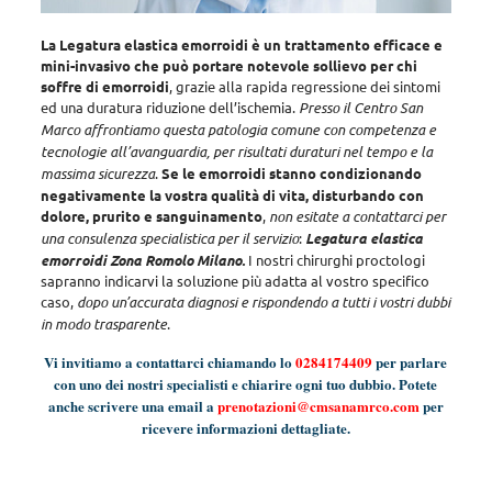
La Legatura elastica emorroidi è un trattamento efficace e
mini-invasivo che può portare notevole sollievo per chi
soffre di emorroidi
, grazie alla rapida regressione dei sintomi
ed una duratura riduzione dell’ischemia.
Presso il Centro San
Marco affrontiamo questa patologia comune con competenza e
tecnologie all’avanguardia, per risultati duraturi nel tempo e la
massima sicurezza
.
Se le emorroidi stanno condizionando
negativamente la vostra qualità di vita, disturbando con
dolore, prurito e sanguinamento
,
non esitate a contattarci per
una consulenza specialistica per il servizio
:
Legatura elastica
emorroidi Zona Romolo Milano.
I nostri chirurghi proctologi
sapranno indicarvi la soluzione più adatta al vostro specifico
caso,
dopo un’accurata diagnosi e rispondendo a tutti i vostri dubbi
in modo trasparente
.
Vi invitiamo a contattarci chiamando lo
0284174409
per parlare
con uno dei nostri specialisti e chiarire ogni tuo dubbio. Potete
anche scrivere una email a
prenotazioni@cmsanamrco.com
per
ricevere informazioni dettagliate.