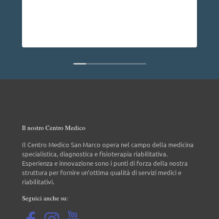
problema alla spalla e posso dire che dopo un
anno non ho più nessun dolore, vorrei anche
dire che è una persona molto disponibile cosa
Leggi di più
non da tutti.
Il nostro Centro Medico
Il Centro Medico San Marco opera nel campo della medicina
specialistica, diagnostica e fisioterapia riabilitativa.
Esperienza e innovazione sono i punti di forza della nostra
struttura per fornire un’ottima qualità di servizi medici e
riabilitativi.
Seguici anche su: