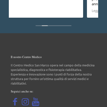
anno non ho più nessun dolore, vorrei anche
dire che è una persona molto disponibile cosa
Leggi di più
non da tutti.
Il nostro Centro Medico
Il Centro Medico San Marco opera nel campo della medicina
specialistica, diagnostica e fisioterapia riabilitativa.
Esperienza e innovazione sono i punti di forza della nostra
struttura per fornire un’ottima qualità di servizi medici e
riabilitativi.
Seguici anche su: