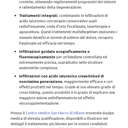
croniche
, ottenendo miglioramenti progressivi dei sintomi
e rallentamento della degenerazione.
Trattamenti integrati
, combinando le infiltrazioni di
acido ialuronico
con terapie conservative quali
radiofrequenze, onda d’urto focalizzata, laserterapia e
agopuntura
.
Questi trattamenti multidisciplinari assicurano i
massimi benefici in termini di sollievo dal dolore
, recupero
funzionale ed efficacia nel tempo.
Infiltrazioni guidate ecograficamente o
fluoroscopicamente
per un’iniezione controllata ed
estremamente precisa
, soprattutto nelle strutture
anatomiche complesse.
Infiltrazioni con acido ialuronico cross-linked di
nuovissima generazione
, maggiormente efficace e con
effetti protratti nel tempo. Grazie al suo elevato grado di
cross-linking, questo prodotto è in grado di esplicare una
maggiore azione antinfiammatoria ed effetto
viscosupplementazione.
Presso il
Centro Medico San Marco di Milano
troverete équipe
medica di elevata qualificazione, disponibili a illustrare nei
dettagli il trattamento più idoneo per le vostre condizioni
.