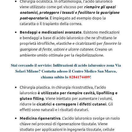
Chirurgia oculistica
. In oftalmologia, l’acido ialuronico
viene utilizzato come gel viscoso per
riempire gli spazi
anatomici, proteggere i tessuti e facilitare la guarigione
post-operatoria
. È impiegato ad esempio dopo la
cataratta o il trapianto della cornea.
Bendaggi e medicazioni avanzate
. Esistono medicazioni
e bendaggi a base di acido ialuronico che ne sfruttano le
proprietà idrofiliche, elastiche e cicatrizzanti per
favorire la
guarigione di ferite, ustioni e ulcere cutanee
. Creano un
ambiente umido ottimale per la riepitelizzazione.
Stai cercando il servizio: Infiltrazioni di acido ialuronico zona Via
Solari Milano? Contatta adesso il Centro Medico San Marco,
chiama subito lo
0284174409
!
Chirurgia plastica
. In chirurgia ricostruttiva, l’acido
ialuronico
è utilizzato per riempire cavità, lipofilling e
gluteo filling
. Viene iniettato per aumentare i volumi,
ridurre le
cicatrici e correggere i difetti cutanei
. Gli
effetti sono naturali e i risultati duraturi.
Medicina rigenerativa
. L’acido ialuronico svolge un ruolo
chiave nei processi di rigenerazione tissutale.
Viene
studiato per applicazioni in ingegneria tissutale, cellule