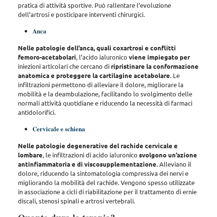
pratica di attività sportive
. Può rallentare l’evoluzione
dell’artrosi e posticipare interventi chirurgici.
Anca
Nelle patologie dell’anca, quali coxartrosi e conflitti
femoro-acetabolari
, l’acido ialuronico
viene impiegato per
iniezioni articolari che cercano di
ripristinare la conformazione
anatomica e proteggere la cartilagine acetabolare
. Le
infiltrazioni permettono di
alleviare il dolore, migliorare la
mobilità e la deambulazione, facilitando lo svolgimento delle
normali attività quotidiane
e riducendo la necessità di farmaci
antidolorifici.
Cervicale e schiena
Nelle patologie degenerative del rachide cervicale e
lombare
, le infiltrazioni di acido ialuronico
svolgono un’azione
antinfiammatoria e di viscosupplementazione
. Alleviano il
dolore, riducendo la sintomatologia compressiva dei nervi e
migliorando la mobilità del rachide.
Vengono spesso utilizzate
in associazione a cicli di riabilitazione per il trattamento di ernie
discali, stenosi spinali e artrosi vertebrali
.