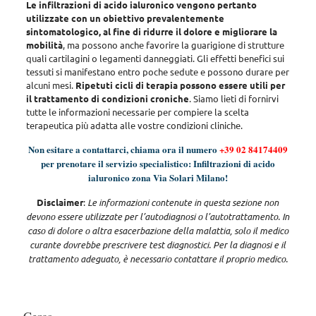
Le infiltrazioni di acido ialuronico vengono pertanto
utilizzate con un obiettivo prevalentemente
sintomatologico, al fine di ridurre il dolore e migliorare la
mobilità
, ma
possono anche favorire la guarigione di strutture
quali cartilagini o legamenti danneggiati
. Gli effetti benefici sui
tessuti si manifestano entro poche sedute e possono durare per
alcuni mesi.
Ripetuti cicli di terapia possono essere utili per
il trattamento di condizioni croniche
. Siamo lieti di fornirvi
tutte le informazioni necessarie per compiere la scelta
terapeutica più adatta alle vostre condizioni cliniche.
Non esitare a contattarci, chiama ora il numero
+39 02 84174409
per prenotare il servizio specialistico: Infiltrazioni di acido
ialuronico zona Via Solari Milano!
Disclaimer
:
Le informazioni contenute in questa sezione non
devono essere utilizzate per l’autodiagnosi o l’autotrattamento. In
caso di dolore o altra esacerbazione della malattia, solo il medico
curante dovrebbe prescrivere test diagnostici. Per la diagnosi e il
trattamento adeguato, è necessario contattare il proprio medico
.
Cerca