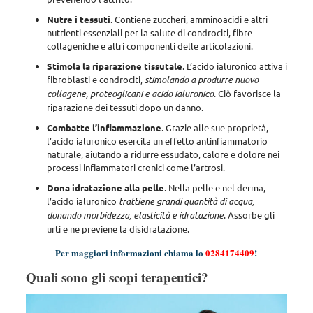
Nutre i tessuti
. Contiene zuccheri, amminoacidi e altri
nutrienti essenziali per la salute di condrociti, fibre
collageniche e altri componenti delle articolazioni.
Stimola la riparazione tissutale
. L’acido ialuronico attiva i
fibroblasti e condrociti,
stimolando a produrre nuovo
collagene, proteoglicani e acido ialuronico
. Ciò favorisce la
riparazione dei tessuti dopo un danno.
Combatte l’infiammazione
. Grazie alle sue proprietà,
l’acido ialuronico esercita un
effetto antinfiammatorio
naturale, aiutando a ridurre essudato, calore e dolore nei
processi infiammatori
cronici come l’artrosi.
Dona idratazione alla pelle
. Nella pelle e nel derma,
l’acido ialuronico
trattiene grandi quantità di acqua,
donando morbidezza, elasticità e idratazione
. Assorbe gli
urti e ne previene la disidratazione.
Per maggiori informazioni chiama lo
0284174409
!
Quali sono gli scopi terapeutici?