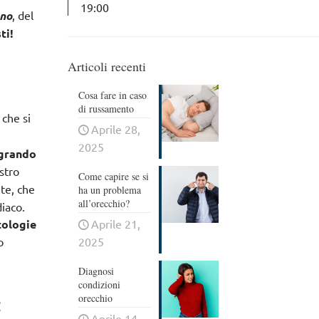
19:00
ano
, del
ti!
Articoli recenti
Cosa fare in caso
di russamento
, che si
Aprile 28,
2025
egrando
ostro
Come capire se si
te, che
ha un problema
all’orecchio?
diaco.
tologie
Aprile 21,
o
2025
Diagnosi
condizioni
orecchio
!
Aprile 14,