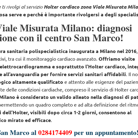
i rivolgi al servizio
Holter cardiaco zona Viale Misurata Mil
osa serve e perché è importante rivolgersi a degli specialis
Viale Misurata Milano: diagnosi
sione con il centro San Marco!
ra sanitaria polispecialistica inaugurata a Milano nel 2016
tivi, tra cui il monitoraggio cardiaco avanzato.
Offriamo visite
’elettrocardiogramma e soprattutto l’Holter cardiaco, int
all’avanguardia per fornire servizi sanitari affidabili
. Il n
gico altamente qualificato
e attento alle esigenze del pazien
te delle condizioni cardiache, compreso il servizio di Holter car
Milano è considerato un valido alleato nella diagnosi di pa
 permettendo un quadro completo e ad alta definizione del ritm
ti dell’Holter, visibili dopo circa 1-2 giorni, consentono al
ico mirato ed efficace
.
San Marco al
0284174409
per un appuntamento