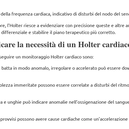
della frequenza cardiaca, indicativo di disturbi del nodo del se
 ore, l’Holter riesce a evidenziare con precisione queste e altre a
differenziale e stabilire il piano terapeutico più corretto.
care la necessità di un Holter cardiac
seguire un monitoraggio Holter cardiaco sono:
re batta in modo anomalo, irregolare o accelerato può essere do
.
debolezza immeritate possono essere correlate a disturbi del ritm
bbra e unghie può indicare anomalie nell’ossigenazione del sangu
improvvisi possono avere cause cardiache come un’accelerazione