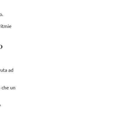
no.
ritmie
o
vuta ad
o che un
e