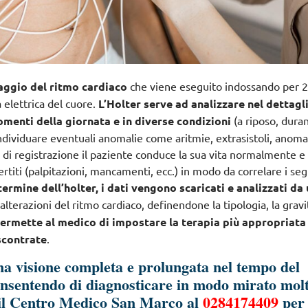
aggio del ritmo cardiaco
che viene eseguito indossando per 2
à elettrica del cuore.
L’Holter serve ad analizzare nel dettagli
omenti della giornata e in diverse condizioni
(a riposo, dura
di individuare eventuali anomalie come aritmie, extrasistoli, anoma
 di registrazione il paziente conduce la sua vita normalmente e
ertiti
(palpitazioni, mancamenti, ecc.) in modo da correlare i seg
termine dell’holter, i dati vengono scaricati e analizzati da
lterazioni del ritmo cardiaco, definendone la tipologia, la gravi
ermette al medico di impostare la terapia più appropriata
iscontrate
.
na visione completa e prolungata nel tempo del
nsentendo di diagnosticare in modo mirato mol
l Centro Medico San Marco al
0284174409
per