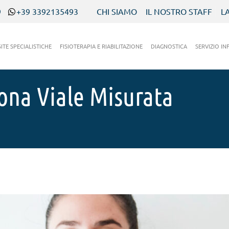
9
+39 3392135493
CHI SIAMO
IL NOSTRO STAFF
L
SITE SPECIALISTICHE
FISIOTERAPIA E RIABILITAZIONE
DIAGNOSTICA
SERVIZIO IN
zona Viale Misurata