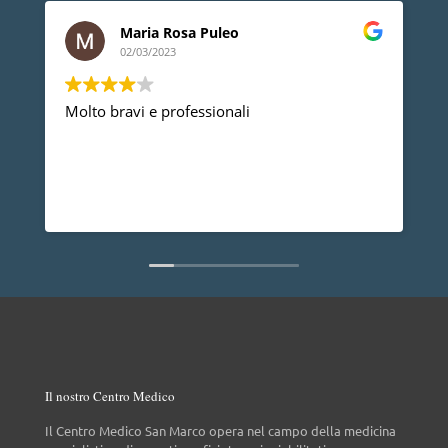
Maria Rosa Puleo
02/03/2023
Molto bravi e professionali
Devo r
profes
proble
anno n
dire c
Leggi 
non da
Il nostro Centro Medico
Il Centro Medico San Marco opera nel campo della medicina