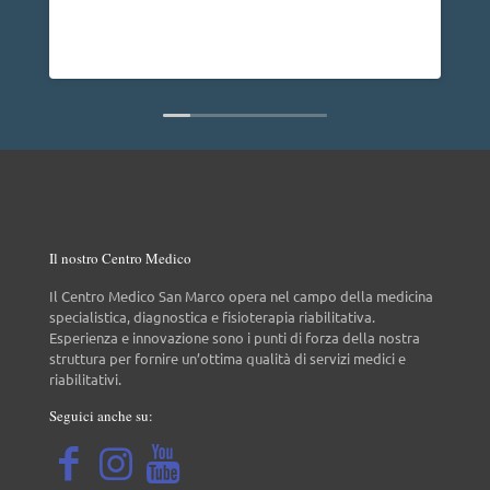
anno non ho 
dire che è u
Leggi di più
non da tutti.
Il nostro Centro Medico
Il Centro Medico San Marco opera nel campo della medicina
specialistica, diagnostica e fisioterapia riabilitativa.
Esperienza e innovazione sono i punti di forza della nostra
struttura per fornire un’ottima qualità di servizi medici e
riabilitativi.
Seguici anche su: