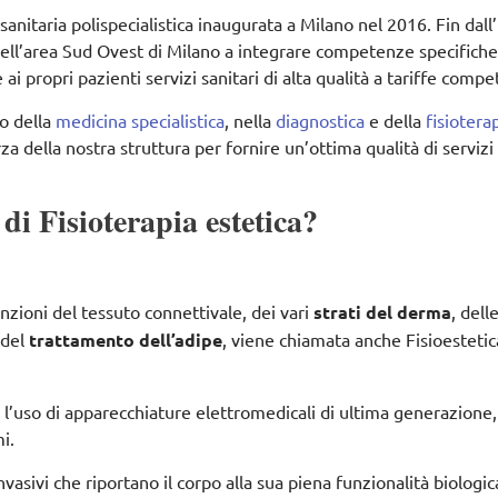
nitaria polispecialistica inaugurata a Milano nel 2016. Fin dall’
 nell’area Sud Ovest di Milano a integrare competenze specifiche
i propri pazienti servizi sanitari di alta qualità a tariffe compet
o della
medicina specialistica
, nella
diagnostica
e della
fisiotera
za della nostra struttura per fornire un’ottima qualità di servizi
 di Fisioterapia estetica?
unzioni del tessuto connettivale, dei vari
strati del derma
, dell
 del
trattamento dell’adipe
, viene chiamata anche Fisioestetic
o l’uso di apparecchiature elettromedicali di ultima generazione,
i.
nvasivi che riportano il corpo alla sua piena funzionalità biologic