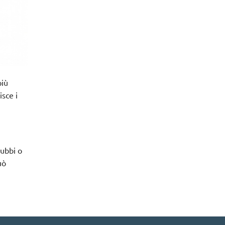
più
isce i
dubbi o
uò