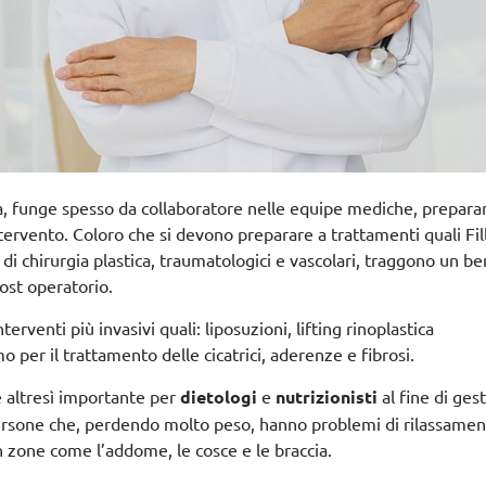
tica, funge spesso da collaboratore nelle equipe mediche, prepara
ntervento. Coloro che si devono preparare a trattamenti quali Fill
di chirurgia plastica, traumatologici e vascolari, traggono un be
ost operatorio.
rventi più invasivi quali: liposuzioni, lifting rinoplastica
 per il trattamento delle cicatrici, aderenze e fibrosi.
 è altresì importante per
dietologi
e
nutrizionisti
al fine di gest
persone che, perdendo molto peso, hanno problemi di rilassame
n zone come l’addome, le cosce e le braccia.