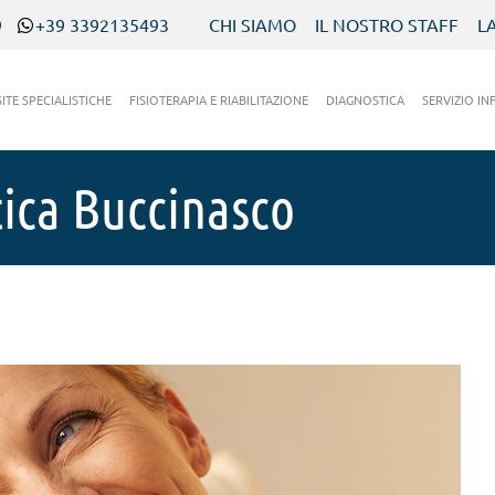
9
+39 3392135493
CHI SIAMO
IL NOSTRO STAFF
L
SITE SPECIALISTICHE
FISIOTERAPIA E RIABILITAZIONE
DIAGNOSTICA
SERVIZIO IN
tica Buccinasco