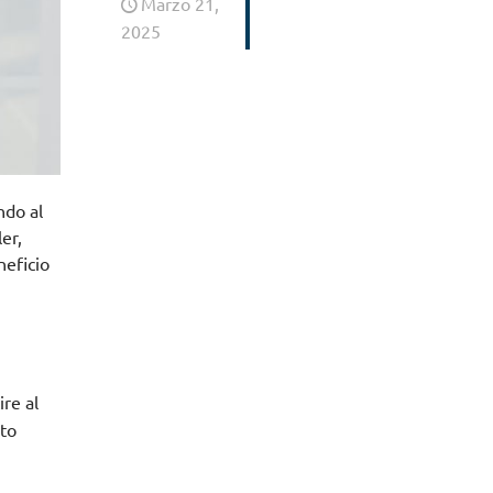
Marzo 21,
2025
ndo al
er,
neficio
ire al
nto