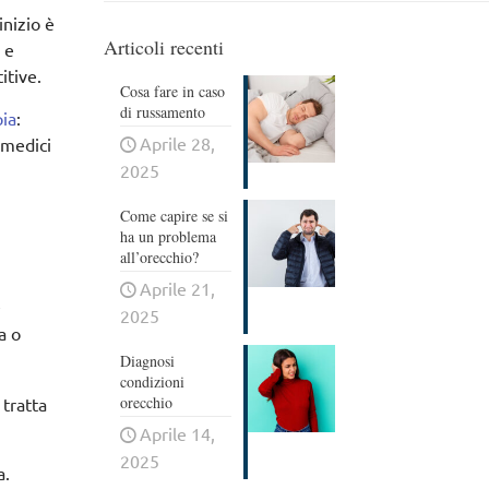
inizio è
Articoli recenti
 e
itive.
Cosa fare in caso
di russamento
pia
:
Aprile 28,
 medici
2025
Come capire se si
ha un problema
all’orecchio?
Aprile 21,
e
2025
a o
Diagnosi
condizioni
orecchio
 tratta
Aprile 14,
2025
a.