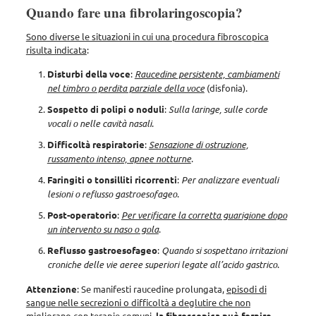
Quando fare una fibrolaringoscopia?
Sono diverse le situazioni in cui una procedura fibroscopica
risulta indicata
:
Disturbi della voce
:
Raucedine persistente, cambiamenti
nel timbro o perdita parziale della voce
(disfonia).
Sospetto di polipi o noduli
:
Sulla laringe, sulle corde
vocali o nelle cavità nasali
.
Difficoltà respiratorie
:
Sensazione di ostruzione,
russamento intenso, apnee notturne
.
Faringiti o tonsilliti ricorrenti
:
Per analizzare eventuali
lesioni o reflusso gastroesofageo
.
Post-operatorio
:
Per verificare la corretta guarigione dopo
un intervento su naso o gola
.
Reflusso gastroesofageo
:
Quando si sospettano irritazioni
croniche delle vie aeree superiori legate all’acido gastrico
.
Attenzione
: Se manifesti raucedine prolungata,
episodi di
sangue nelle secrezioni o difficoltà a deglutire che non
migliorano con terapie comuni
,
la fibroscopica può fornire