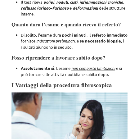
Il test rileva
polipi
,
noduli
,
cisti
,
infiammazioni
croniche
,
reflusso
laringo
–
faringeo
e
deformazioni
delle strutture
interne.
Quanto dura l’esame e quando ricevo il referto?
Di solito,
l’esame dura
pochi minuti
. Il
referto immediato
fornisce
indicazioni preliminari
, e
se necessario biopsie
, i
risultati giungono in seguito.
Posso riprendere a lavorare subito dopo?
Assolutamente sì
. L’esame
non comporta limitazioni
e si
può tornare alle attività quotidiane subito dopo.
I Vantaggi della procedura fibroscopica