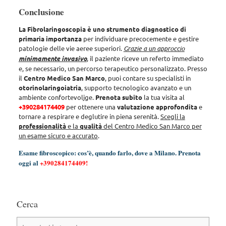
Conclusione
La Fibrolaringoscopia è uno strumento diagnostico di
primaria importanza
per individuare precocemente e gestire
patologie delle vie aeree superiori.
Grazie a un approccio
minimamente invasivo
, il paziente riceve un referto immediato
e, se necessario, un percorso terapeutico personalizzato. Presso
il
Centro Medico San Marco
, puoi contare su specialisti in
otorinolaringoiatria
, supporto tecnologico avanzato e un
ambiente confortevoljge.
Prenota subito
la tua visita al
+390284174409
per ottenere una
valutazione approfondita
e
tornare a respirare e deglutire in piena serenità.
Scegli la
professionalità
e la
qualità
del Centro Medico San Marco per
un esame sicuro e accurato
.
Esame fibroscopico: cos’è, quando farlo, dove a Milano. Prenota
oggi al
+3902841744
09
!
Cerca