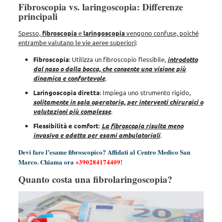
Fibroscopia vs. laringoscopia: Differenze
principali
Spesso,
fibroscopia
e
laringoscopia
vengono confuse, poiché
entrambe valutano le vie aeree superiori
:
Fibroscopia
: Utilizza un fibroscopio flessibile,
introdotto
dal naso o dalla bocca, che consente una visione più
dinamica e confortevole
.
Laringoscopia diretta
: Impiega uno strumento rigido,
solitamente in sala operatoria, per interventi chirurgici o
valutazioni più complesse
.
Flessibilità e comfort
:
La fibroscopia risulta meno
invasiva e adatta per esami ambulatoriali
.
Devi fare l’esame fibroscopico? Affidati al Centro Medico San
Marco. Chiama ora
+39028417
4409
!
Quanto costa una fibrolaringoscopia?