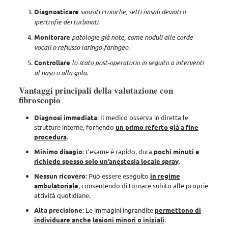
Diagnosticare
sinusiti croniche, setti nasali deviati o
ipertrofie dei turbinati
.
Monitorare
patologie già note, come noduli alle corde
vocali o reflusso laringo-faringeo
.
Controllare
lo stato post-operatorio in seguito a interventi
al naso o alla gola
.
Vantaggi principali della valutazione con
fibroscopio
Diagnosi immediata
: Il medico osserva in diretta le
strutture interne, fornendo
un primo referto già a fine
procedura
.
Minimo disagio
: L’esame è rapido, dura
pochi minuti e
richiede spesso solo un’anestesia locale spray
.
Nessun ricovero
: Può essere eseguito
in regime
ambulatoriale
, consentendo di tornare subito alle proprie
attività quotidiane.
Alta precisione
: Le immagini ingrandite
permettono di
individuare anche
lesioni minori o iniziali
.