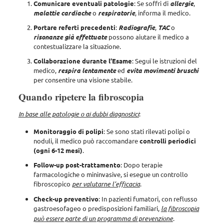
Comunicare
eventuali
patologie
: Se soffri di
allergie
,
malattie
cardiache
o
respiratorie
, informa il medico.
Portare
referti
precedenti
:
Radiografie
,
TAC
o
risonanze
già
effettuate
possono aiutare il medico a
contestualizzare la situazione.
Collaborazione
durante
l’Esame
: Segui le istruzioni del
medico,
respira
lentamente
ed
evita
movimenti
bruschi
per consentire una visione stabile.
Quando ripetere la fibroscopia
In base alle patologie o ai dubbi diagnostici
:
Monitoraggio di
polipi
: Se sono stati rilevati polipi o
noduli, il medico può raccomandare
controlli periodici
(ogni 6-12 mesi)
.
Follow-up post-trattamento
: Dopo terapie
farmacologiche o mininvasive, si esegue un controllo
fibroscopico
per valutarne l’efficacia
.
Check-up preventivo
: In pazienti fumatori, con reflusso
gastroesofageo o predisposizioni familiari,
la fibroscopia
può essere parte di un programma di prevenzione
.