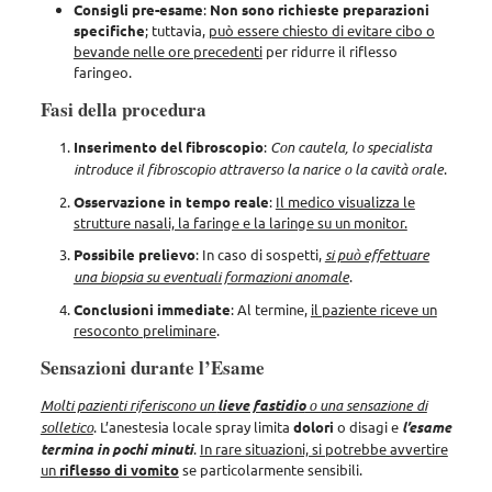
Consigli pre-esame
:
Non sono richieste preparazioni
specifiche
; tuttavia,
può essere chiesto di evitare cibo o
bevande nelle ore precedenti
per ridurre il riflesso
faringeo.
Fasi della procedura
Inserimento del fibroscopio
:
Con cautela, lo specialista
introduce il fibroscopio attraverso la narice o la cavità orale
.
Osservazione in tempo reale
:
Il medico visualizza le
strutture nasali, la faringe e la laringe su un monitor.
Possibile prelievo
: In caso di sospetti,
si può effettuare
una biopsia su eventuali formazioni anomale
.
Conclusioni immediate
: Al termine,
il paziente riceve un
resoconto preliminare
.
Sensazioni durante l’Esame
Molti pazienti riferiscono un
lieve fastidio
o una sensazione di
solletico
. L’anestesia locale spray limita
dolori
o disagi e
l’esame
termina in pochi minuti
.
In rare situazioni, si potrebbe avvertire
un
riflesso di vomito
se particolarmente sensibili.