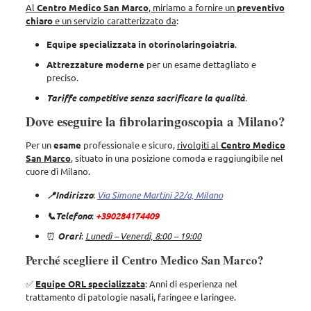
Al
Centro Medico San Marco
, miriamo a fornire un
preventivo
chiaro
e un servizio caratterizzato da
:
Equipe specializzata in
otorinolaringoiatria
.
Attrezzature
moderne
per un esame dettagliato e
preciso.
Tariffe competitive senza sacrificare la qualità
.
Dove eseguire la fibrolaringoscopia a Milano?
Per un
esame
professionale e sicuro,
rivolgiti al
Centro Medico
San Marco
, situato in una posizione comoda e raggiungibile nel
cuore di Milano.
📍Indirizzo
:
Via Simone Martini 22/a, Milano
📞Telefono
:
+390284174409
⏰
Orari
:
Lunedì – Venerdì, 8:00 – 19:00
Perché scegliere il Centro Medico San Marco?
✅
Equipe ORL specializzata
: Anni di esperienza nel
trattamento di patologie nasali, faringee e laringee.