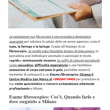
La valutazione con fibroscopio è una procedura diagnostica
essenziale
per valutare la salute delle vie aeree superiori
, come il
naso, la faringe e la laringe
. Grazie all’impiego di un
fibroscopio
,
un sottile tubo flessibile dotato di telecamera
, lo
specialista può individuare anomalie e patologie in modo
rapido
e
minimamente invasivo
.
Se soffri di sintomi persistenti
come
raucedine
,
difficoltà respiratorie
o una fastidiosa
sensazione di corpo estraneo in gola
, potrebbe essere il
momento di sottoporti a un
Esame fibroscopico
.
Chiama il
Centro Medico San Marco al
+390284174409
per prenotare la
tua
visita specialistica e ricevere un’assistenza altamente
professionale
a Milano.
Esame fibroscopico: Cos’è, Quando farlo e
dove eseguirlo a Milano