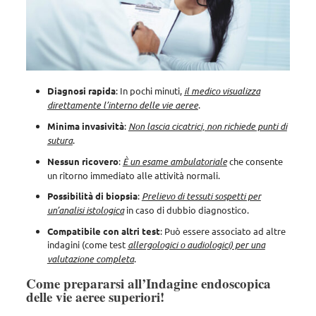
Diagnosi
rapida
: In pochi minuti,
il medico visualizza
direttamente l’interno delle vie aeree
.
Minima
invasività
:
Non lascia cicatrici, non richiede punti di
sutura
.
Nessun
ricovero
:
È un esame ambulatoriale
che consente
un ritorno immediato alle attività normali.
Possibilità
di
biopsia
:
Prelievo di tessuti sospetti per
un’analisi istologica
in caso di dubbio diagnostico.
Compatibile
con
altri
test
: Può essere associato ad altre
indagini (come test
allergologici o audiologici) per una
valutazione completa
.
Come prepararsi all’Indagine endoscopica
delle vie aeree superiori!