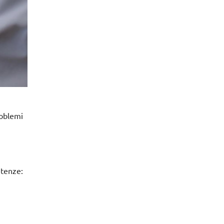
roblemi
etenze: