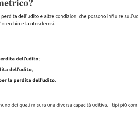
metrico?
erdita dell’udito e altre condizioni che possono influire sull’ud
’orecchio e la otosclerosi.
erdita dell’udito
;
ita dell’udito
;
er la perdita dell’udito
.
gnuno dei quali misura una diversa capacità uditiva. I tipi più com