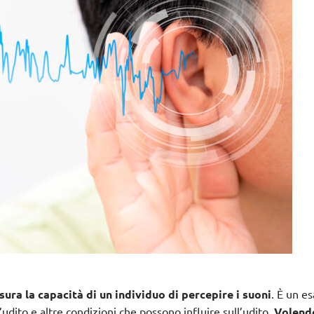
ra la capacità di un individuo di percepire i suoni
. È un e
’udito e altre condizioni che possono influire sull’udito.
Volend