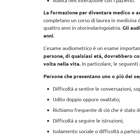
Abilità nell’interazione con i pazienti.
La formazione per diventare medico o aud
completano un corso di laurea in medicina d
quattro anni in otorinolaringoiatria.
Gli aud
anni
.
L’esame audiometrico è un esame importante 
persone, di qualsiasi età, dovrebbero c
volta nella vita.
In particolare, le seguen
Persone che presentano uno o più dei seg
Difficoltà a sentire le conversazioni, s
Udito doppio oppure ovattato;
Richiamo frequente di ciò che è stato d
Difficoltà a seguire le istruzioni;
Isolamento sociale o difficoltà a partec