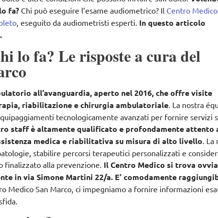
lo fa?
Chi può eseguire l’esame audiometrico? Il
Centro Medico
pleto
, eseguito da audiometristi esperti.
In questo articolo
.
i lo fa? Le risposte a cura del
arco
latorio all’avanguardia, aperto nel 2016, che offre visite
erapia, riabilitazione e chirurgia ambulatoriale
. La nostra éq
uipaggiamenti tecnologicamente avanzati per fornire servizi s
tro staff è altamente qualificato e profondamente attento a
sistenza medica e riabilitativa su misura di alto livello
. La
tologie, stabilire percorsi terapeutici personalizzati e consider
 finalizzato alla prevenzione.
Il Centro Medico si trova ovv
ente in via Simone Martini 22/a. E’ comodamente raggiungib
tro Medico San Marco, ci impegniamo a fornire informazioni esa
sfida.