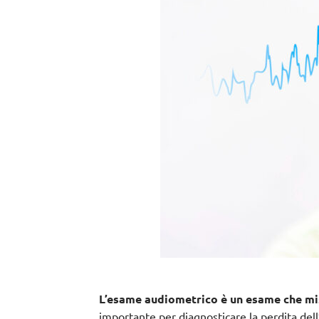
L’esame audiometrico è un esame che misu
importante per diagnosticare la perdita dell