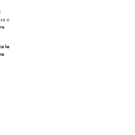
i
tre o
tro
te le
na