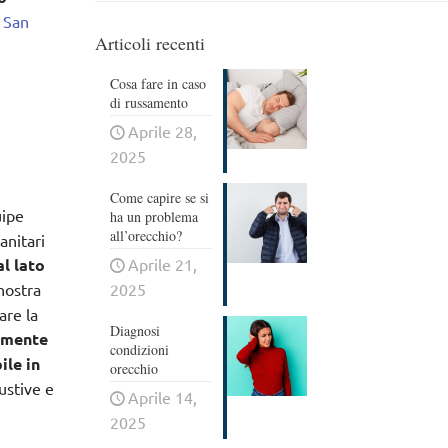
 San
Articoli recenti
Cosa fare in caso
di russamento
Aprile 28,
2025
Come capire se si
uipe
ha un problema
all’orecchio?
anitari
l lato
Aprile 21,
 nostra
2025
are la
Diagnosi
iamente
condizioni
ile in
orecchio
ustive e
Aprile 14,
2025