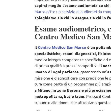
capirci meglio l’esame audiometrico chi 
Marco offre un servizio di audiometria com
spieghiamo sia chi lo esegue sia chi lo fa
Esame audiometrico, ch
Centro Medico San M
Il
Centro Medico San Marco
è un poliambu
specialistiche, esami diagnostici, fisiot
medica integra competenze specifiche ed eq
di prima qualità a prezzi competitivi.
Il nos
umano di ogni paziente
, garantendo un’
as
missione è diagnosticare con precisione le pa
cura come parte di un programma più ampio
a Milano, in zona Barona e più precisam
metropolitana, bus o tram
. Presso il Cen
supporto alle donne che affrontano questa 