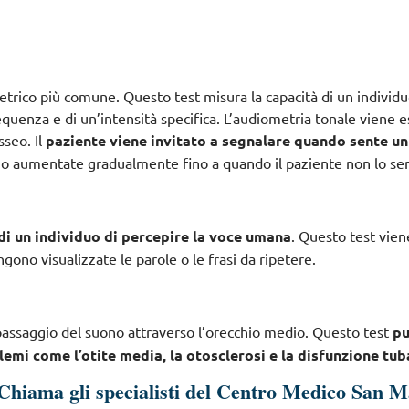
metrico più comune. Questo test misura la capacità di un individu
requenza e di un’intensità specifica. L’audiometria tonale viene 
sseo. Il
paziente viene invitato a segnalare quando sente u
no aumentate gradualmente fino a quando il paziente non lo sen
di un individuo di percepire la voce umana
. Questo test vien
ono visualizzate le parole o le frasi da ripetere.
passaggio del suono attraverso l’orecchio medio. Questo test
p
lemi come l’otite media, la otosclerosi e la disfunzione tub
Chiama gli specialisti del Centro Medico San 