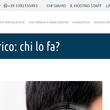
9
+39 3392135493
CHI SIAMO
IL NOSTRO STAFF
L
SITE SPECIALISTICHE
FISIOTERAPIA E RIABILITAZIONE
DIAGNOSTICA
SERVIZIO IN
co: chi lo fa?