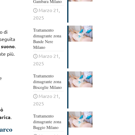
Gambara Milano
Marzo 21,
2025
Trattamento
o di
dimagrante zona
eseguita
Bande Nere
n suono
.
Milano
te più.
Marzo 21,
2025
Trattamento
e
dimagrante zona
Bisceglie Milano
Marzo 21,
2025
uò
Trattamento
arica
.
dimagrante zona
Marco
Baggio Milano