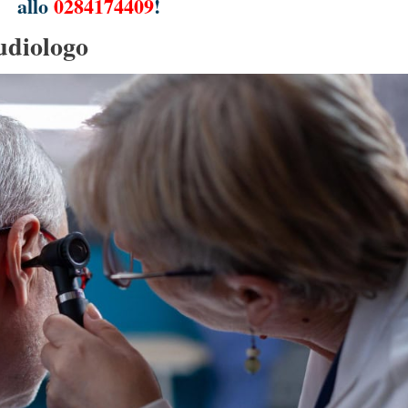
allo
0284174409
!
udiologo