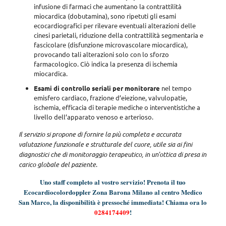
infusione di farmaci che aumentano la contrattilità
miocardica (dobutamina), sono ripetuti gli esami
ecocardiografici per rilevare eventuali alterazioni delle
cinesi parietali, riduzione della contrattilità segmentaria e
fascicolare (disfunzione microvascolare miocardica),
provocando tali alterazioni solo con lo sforzo
farmacologico. Ciò indica la presenza di ischemia
miocardica.
Esami di controllo seriali per monitorare
nel tempo
emisfero cardiaco, frazione d’eiezione, valvulopatie,
ischemia, efficacia di terapie mediche o interventistiche a
livello dell’apparato venoso e arterioso.
Il servizio si propone di fornire la più completa e accurata
valutazione funzionale e strutturale del cuore, utile sia ai fini
diagnostici che di monitoraggio terapeutico, in un’ottica di presa in
carico globale del paziente
.
Uno staff completo al vostro servizio! Prenota il tuo
Ecocardiocolordoppler Zona Barona Milano al centro Medico
San Marco, la disponibilità è pressoché immediata! Chiama ora lo
0284174409
!