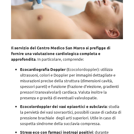
Il servizio del Centro Medico San Marco si prefigge di
fornire una valutazione cardiologica completa e
approfondita
. In particolare, comprende:
Ecocardiografia Doppler
(Ecocolordoppler): utilizza
ultrasuoni, colori e Doppler per immagini dettagliate e
misurazioni precise della struttura (dimensioni cavità,
spessori pareti) e funzione (frazione d’eiezione, gradienti
pressori transvalvolari) cardiaca. Valuta inoltre la
presenza e gravità di eventuali valvulopatie.
Ecocolordoppler dei vasi epiaortici e subclavia
: studia
la pervietà dei vasi sovraortici, possibili cause di caduta di
pressione brachiale degli arti superiori. Utile in caso di
sospetta sindrome della succlavia compressa.
Stress eco con farmaci inotropi positivi
: durante