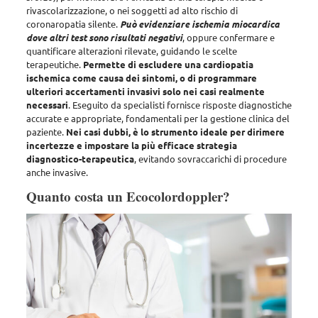
rivascolarizzazione, o nei soggetti ad alto rischio di
coronaropatia silente
.
Può evidenziare ischemia miocardica
dove altri test sono risultati negativi
, oppure confermare e
quantificare alterazioni rilevate, guidando le scelte
terapeutiche.
Permette di escludere una cardiopatia
ischemica come causa dei sintomi, o di programmare
ulteriori accertamenti invasivi solo nei casi realmente
necessari
. Eseguito da specialisti fornisce risposte diagnostiche
accurate e appropriate, fondamentali per la gestione clinica del
paziente.
Nei casi dubbi, è lo strumento ideale per dirimere
incertezze e impostare la più efficace strategia
diagnostico-terapeutica
, evitando sovraccarichi di procedure
anche invasive.
Quanto costa un Ecocolordoppler?