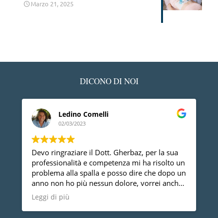
Marzo 21, 2025
DICONO DI NOI
Ledino Comelli
02/03/2023
Devo ringraziare il Dott. Gherbaz, per la sua
P
professionalità e competenza mi ha risolto un
a
problema alla spalla e posso dire che dopo un
anno non ho più nessun dolore, vorrei anche
dire che è una persona molto disponibile cosa
Leggi di più
non da tutti.