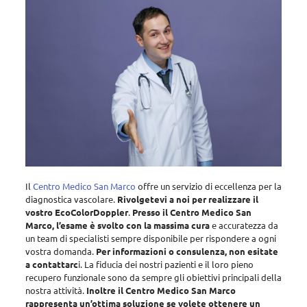
Il
Centro Medico San Marco
offre un servizio di eccellenza per la
diagnostica vascolare
.
Rivolgetevi a noi per realizzare il
vostro EcoColorDoppler
.
Presso il Centro Medico San
Marco, l’esame è svolto con la massima cura
e accuratezza da
un team di specialisti sempre disponibile per rispondere a ogni
vostra domanda.
Per informazioni o consulenza, non esitate
a contattarc
i. La fiducia dei nostri pazienti e il loro pieno
recupero funzionale sono da sempre gli obiettivi principali della
nostra attività.
Inoltre il Centro Medico San Marco
rappresenta un’ottima soluzione se volete ottenere un