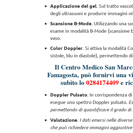
Applicazione del gel
. Sul tratto vasco
degli ultrasuoni e produrre immagini ni
Scansione B-Mode
. Utilizzando una s
esame in modalità B-Mode (scansione bic
vaso.
Color Doppler
. Si attiva la modalità C
sistole, blu in diastole), permettendo d
Il Centro Medico San Marco
Famagosta, può fornirvi una v
subito lo
0284174409
e ri
Doppler Pulsato
. In corrispondenza d
esegue uno spettro Doppler pulsato.
Es
permettendo di quantificare il grado di 
Valutazione
.
I dati emersi nelle divers
che può richiedere immagini aggiuntive