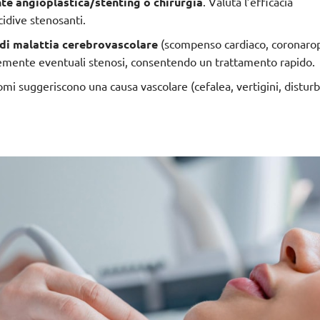
te angioplastica/stenting o chirurgia
. Valuta l’efficacia
cidive stenosanti.
o di malattia cerebrovascolare
(scompenso cardiaco, coronarop
cemente eventuali stenosi, consentendo un trattamento rapido.
omi suggeriscono una causa vascolare (cefalea, vertigini, disturbi 