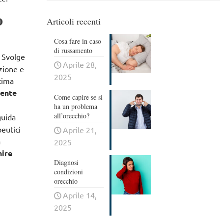
o
Articoli recenti
Cosa fare in caso
di russamento
. Svolge
Aprile 28,
azione e
2025
ltima
mente
Come capire se si
ha un problema
all’orecchio?
guida
eutici
Aprile 21,
a
2025
nire
Diagnosi
condizioni
orecchio
Aprile 14,
2025