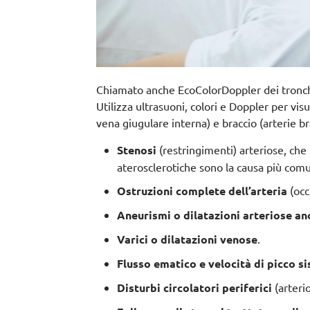
Chiamato anche EcoColorDoppler dei tronchi
Utilizza ultrasuoni, colori e Doppler per vis
vena giugulare interna) e braccio (arterie b
Stenosi
(restringimenti) arteriose, che 
aterosclerotiche sono la causa più com
Ostruzioni complete dell’arteria
(occ
Aneurismi o dilatazioni arteriose a
Varici o dilatazioni venose
.
Flusso ematico e velocità di picco si
Disturbi circolatori periferici
(arteri