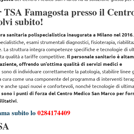
 TSA Famagosta presso il Centr
lvi subito!
ra sanitaria polispecialistica inaugurata a Milano nel 2016
pecialistiche, esami strumentali diagnostici, fisioterapia, riabilit
e
. La struttura integra competenze specifiche e tecnologie di u
lta qualità a tariffe competitive.
Il personale sanitario è alta
aziente, offrendo un’ottima qualità di servizi medici e
ri sono di
individuare correttamente la patologia, stabilire linee 
 la cura come una componente del programma di interventi terap
fre anche spazi nuovi e confortevoli, nonché tecnologie di ultim
e sono i punti di forza del Centro Medico San Marco per for
litativi
.
ama subito lo
0284174409
SA