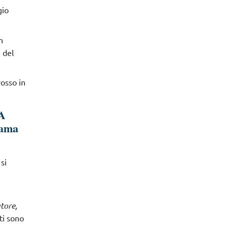
gio
n
 del
rosso in
SA
iama
si
tore,
ati sono