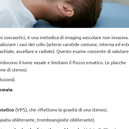
 sovraortici, è una metodica di imaging vascolare non invasiva.
ualizzare i vasi del collo (arterie carotide comune, interna ed es
rachiale, ascellare e radiale). Questo esame consente di valutare
riducono il lume vasale e limitano il flusso ematico. Le placche
une di stenosi.
lusioni).
nomale
.
stolico
(VPS), che riflettono la gravità di una stenosi.
opatia obliterante, tromboangioite obliterante).