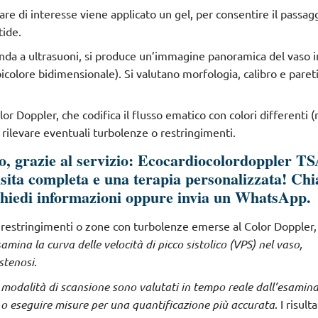
lare di interesse viene applicato un gel, per consentire il passag
tide.
onda a ultrasuoni, si produce un’immagine panoramica del vaso i
olore bidimensionale). Si valutano morfologia, calibro e pareti
olor Doppler, che codifica il flusso ematico con colori differenti (
i rilevare eventuali turbolenze o restringimenti.
, grazie al servizio: Ecocardiocolordoppler T
isita completa e una terapia personalizzata! Ch
chiedi informazioni oppure invia un WhatsApp.
i restringimenti o zone con turbolenze emerse al Color Doppler, 
amina la curva delle velocità di picco sistolico (VPS) nel vaso,
stenosi
.
e modalità di scansione sono valutati in tempo reale dall’esamina
 o eseguire misure per una quantificazione più accurata
. I risult